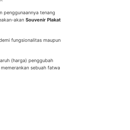
an penggunaannya tenang
seakan-akan
Souvenir Plakat
 demi fungsionalitas maupun
naruh (harga) penggubah
uh memerankan sebuah fatwa