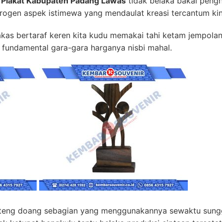
 Plakat Kabupaten Padang Lawas
tidak belaka bakal pengh
rogen aspek istimewa yang mendaulat kreasi tercantum kini
as bertaraf keren kita kudu memakai tahi ketam jempolan
 fundamental gara-gara harganya nisbi mahal.
teng doang sebagian yang menggunakannya sewaktu sungg