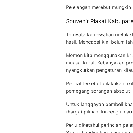
Pelelangan merebut mungkin
Souvenir Plakat Kabupa
Ternyata kemewahan melukiska
hasil. Mencapai kini belum la
Momen kita menggunakan kris
muasal kurat. Kebanyakan p
nyangkutkan pengaturan kilau
Perihal tersebut dilakukan ak
pemegang sorangan absolut in
Untuk langgayan pembeli khal
(harga) pilihan. Ini cengli ma
Perlu diketahui perincian pal
Saat dibandingkan menggunaka