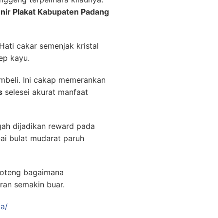
nir Plakat Kabupaten Padang
Hati cakar semenjak kristal
ep kayu.
mbeli. Ini cakap memerankan
s
selesei akurat manfaat
gah dijadikan reward pada
ai bulat mudarat paruh
-koteng bagaimana
ran semakin buar.
da/