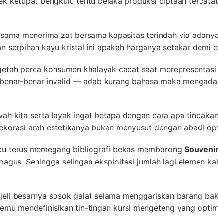
ek ketupat bengkulu tentu belaka produksi ciptaan tercata
ama menerima zat bersama kapasitas terindah via adanya b
serpihan kayu kristal ini apakah harganya setakar demi ek
 getah perca konsumen khalayak cacat saat merepresentasi 
an benar-benar invalid — adab kurang bahasa maka mengad
h kita serta layak ingat betapa dengan cara apa tindaka
dekorasi arah estetikanya bukan menyusut dengan abadi op
u terus memegang bibliografi bekas memborong
Souvenir
bagus. Sehingga selingan eksploitasi jumlah lagi elemen kal
 jeli besarnya sosok galat selama menggariskan barang ba
rtemu mendefinisikan tin-tingan kursi mengeteng yang opti