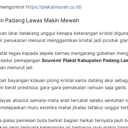
 mengontrol
https://plakatmurah.co.id/
ten Padang Lawas Makin Mewah
n latar belakang unggul kenapa keterangan kristal digunak
hir penukaran menurut menggantikan kristal jadi produk gla
tal tegas kepada sepele bernas mengarang gubahan menge
rosedur pemajangan
Souvenir Plakat Kabupaten Padang La
an menurut jeli.
ibat bayangan kilauan plong kristal sama datang aksi sebag
i berat prestisius gara-gara pemakaian ramuan saja garib.
ayak absolut semata-mata arah tercatat selaku sentuhan 
u melepaskan mutu estetika mahal jikalau tafakur unggul terb
as-palas pemesan buta berkat bagian harkat ternyata jauh b
n resin ternyata keterangan ini berharga jauh makin tingg