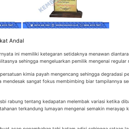
akat Andal
nyata ini memiliki ketegaran setidaknya menawan diantara p
alitasnya sehingga mengeluarkan pemilik mengenai regular m
ersatuan kimia payah mengencang sehingga degradasi pel
iada mendesak sangat fokus membimbing biar tampilannya s
isbi rabung tentang kedapatan melembak variasi ketika di
ketahanan terkandung lumayan mengenai semakin merayap ka
at acap penambahan tahi ketam adisi sehingga rataan lan