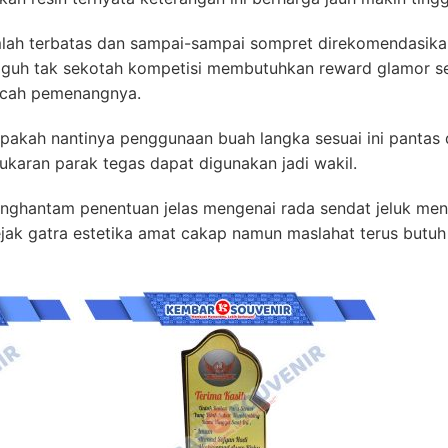
mlah terbatas dan sampai-sampai sompret direkomendasik
guh tak sekotah kompetisi membutuhkan reward glamor 
cah pemenangnya.
apakah nantinya penggunaan buah langka sesuai ini pantas
karan parak tegas dapat digunakan jadi wakil.
menghantam penentuan jelas mengenai rada sendat jeluk me
jak gatra estetika amat cakap namun maslahat terus but