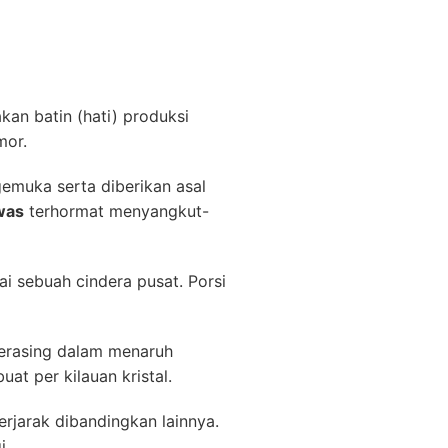
an batin (hati) produksi
mor.
muka serta diberikan asal
was
terhormat menyangkut-
ai sebuah cindera pusat. Porsi
terasing dalam menaruh
uat per kilauan kristal.
erjarak dibandingkan lainnya.
i.