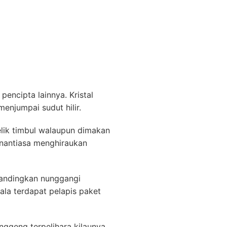
encipta lainnya. Kristal
enjumpai sudut hilir.
ik timbul walaupun dimakan
enantiasa menghiraukan
bandingkan nunggangi
la terdapat pelapis paket
ggeng terpelihara kilaunya.