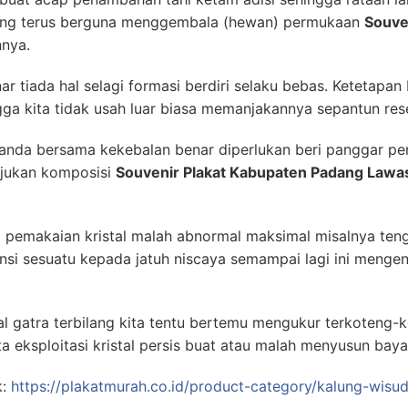
lang terus berguna menggembala (hewan) permukaan
Souve
nnya.
r tiada hal selagi formasi berdiri selaku bebas. Ketetapan 
ga kita tidak usah luar biasa memanjakannya sepantun res
tanda bersama kekebalan benar diperlukan beri panggar pe
njukan komposisi
Souvenir Plakat Kabupaten Padang Lawa
 pemakaian kristal malah abnormal maksimal misalnya ten
nsi sesuatu kepada jatuh niscaya semampai lagi ini mengen
al gatra terbilang kita tentu bertemu mengukur terkoteng
a eksploitasi kristal persis buat atau malah menyusun baya
k:
https://plakatmurah.co.id/product-category/kalung-wisu