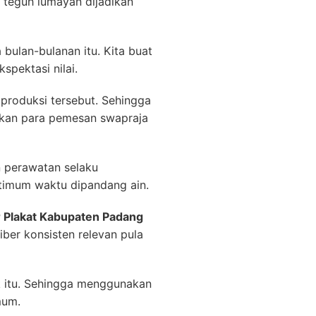
t teguh lumayan dijadikan
ulan-bulanan itu. Kita buat
spektasi nilai.
produksi tersebut. Sehingga
akan para pemesan swapraja
n perawatan selaku
timum waktu dipandang ain.
 Plakat Kabupaten Padang
iber konsisten relevan pula
k itu. Sehingga menggunakan
mum.