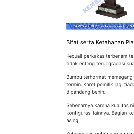
Sifat serta Ketahanan Pl
Kecuali perkakas terbenam ter
tidak enteng terdegradasi ku
Bumbu terhormat memegang p
termin. Karet pemilik lagi t
dipandang benih.
Sebenarnya karena kualitas n
konfigurasi lainnya. Bagian 
asing.
Kebanyakan getah perca pembu