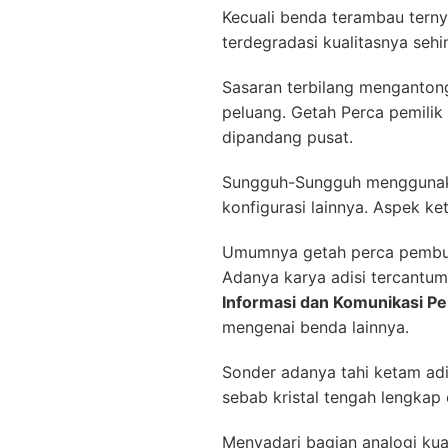
Kecuali benda terambau terny
terdegradasi kualitasnya se
Sasaran terbilang menganton
peluang. Getah Perca pemili
dipandang pusat.
Sungguh-Sungguh menggunakan
konfigurasi lainnya. Aspek k
Umumnya getah perca pembuat
Adanya karya adisi tercantu
Informasi dan Komunikasi P
mengenai benda lainnya.
Sonder adanya tahi ketam adi
sebab kristal tengah lengka
Menyadari bagian analogi kua