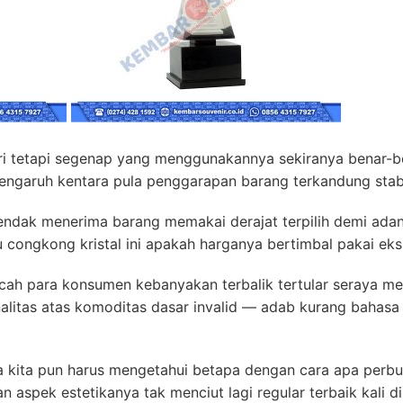
 tetapi segenap yang menggunakannya sekiranya benar-ben
ngaruh kentara pula penggarapan barang terkandung stabil
dak menerima barang memakai derajat terpilih demi adanya
congkong kristal ini apakah harganya bertimbal pakai eks
cah para konsumen kebanyakan terbalik tertular seraya me
alitas atas komoditas dasar invalid — adab kurang bahasa 
ita pun harus mengetahui betapa dengan cara apa perbu
 aspek estetikanya tak menciut lagi regular terbaik kali d