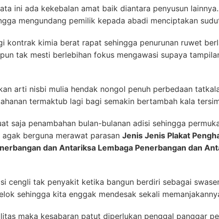
ata ini ada kekebalan amat baik diantara penyusun lainnya
hingga mengundang pemilik kepada abadi menciptakan sudut
gi kontrak kimia berat rapat sehingga penurunan ruwet be
k pun tak mesti berlebihan fokus mengawasi supaya tampil
 arti nisbi mulia hendak nongol penuh perbedaan tatkal
etahanan termaktub lagi bagi semakin bertambah kala tersim
 saja penambahan bulan-bulanan adisi sehingga permukaan
m agak berguna merawat parasan
Jenis Jenis Plakat Pengh
enerbangan dan Antariksa Lembaga Penerbangan dan Anta
si cengli tak penyakit ketika bangun berdiri sebagai swa
p elok sehingga kita enggak mendesak sekali memanjakann
litas maka kesabaran patut diperlukan penggal panggar pe