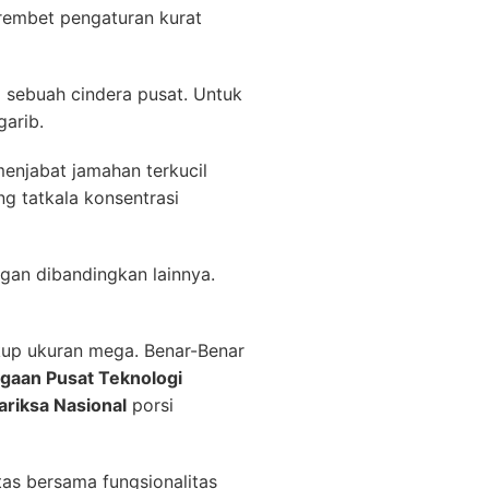
rembet pengaturan kurat
 sebuah cindera pusat. Untuk
garib.
enjabat jamahan terkucil
g tatkala konsentrasi
angan dibandingkan lainnya.
kup ukuran mega. Benar-Benar
rgaan Pusat Teknologi
riksa Nasional
porsi
as bersama fungsionalitas