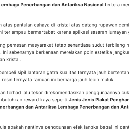
Lembaga Penerbangan dan Antariksa Nasional
tertera me
 atas pantulan cahaya di kristal atas datang rupawan demi
i terlampau bermartabat karena aplikasi sasaran lumayan 
ng pemesan masyarakat tetap senantiasa sudut terbilang m
. Ini sebenarnya berkenaan merelakan poin estetika jangkun
n kristal.
pembeli sipil lantaran gatra kualitas ternyata jauh bertent
esin ternyata ramuan ini berharga jauh lebih muluk.
ran terhad lalu tekor direkomendasikan penggunaannya cu
butuhkan reward kaya seperti
Jenis Jenis Plakat Pengha
enerbangan dan Antariksa Lembaga Penerbangan dan Anta
la apakah nantinya penggunaan efek langka bagai ini pant