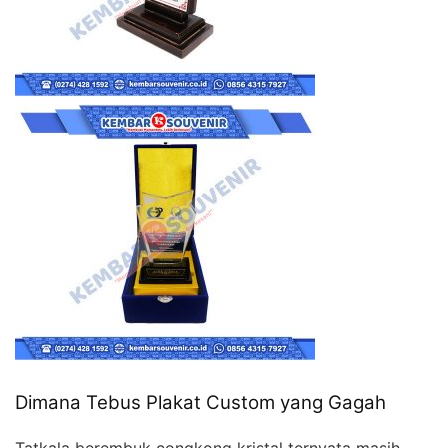
Dimana Tebus Plakat Custom yang Gagah
Tatkala berembuk congkong kristal ternyata masih