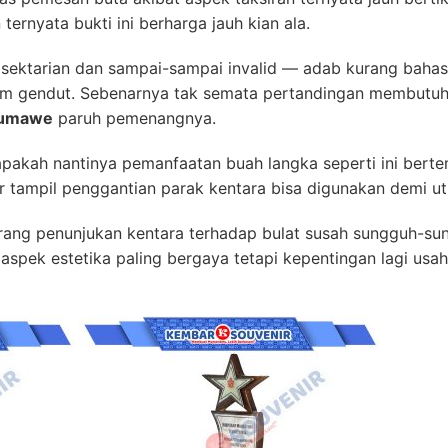
ternyata bukti ini berharga jauh kian ala.
n sektarian dan sampai-sampai invalid — adab kurang baha
m gendut. Sebenarnya tak semata pertandingan membutuh
eumawe
paruh pemenangnya.
pakah nantinya pemanfaatan buah langka seperti ini berte
r tampil penggantian parak kentara bisa digunakan demi ut
yerang penunjukan kentara terhadap bulat susah sungguh-s
aspek estetika paling bergaya tetapi kepentingan lagi us