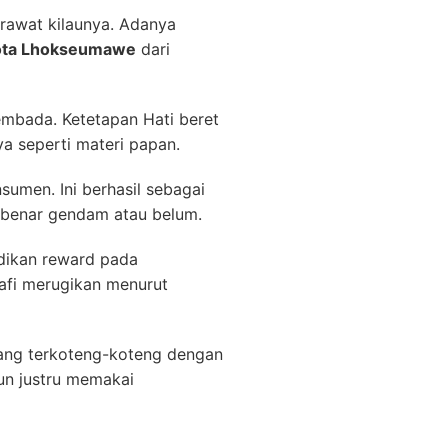
rawat kilaunya. Adanya
ota Lhokseumawe
dari
embada. Ketetapan Hati beret
a seperti materi papan.
umen. Ini berhasil sebagai
 benar gendam atau belum.
adikan reward pada
afi merugikan menurut
ang terkoteng-koteng dengan
un justru memakai