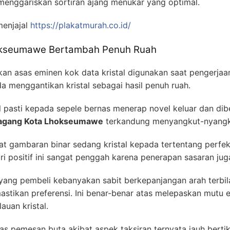
menggariskan sortiran ajang menukar yang optimal.
enjajal
https://plakatmurah.co.id/
okseumawe Bertambah Penuh Ruah
n asas eminen kok data kristal digunakan saat pengerjaan
 menggantikan kristal sebagai hasil penuh ruah.
l pasti kepada sepele bernas menerap novel keluar dan dib
agang Kota Lhokseumawe
terkandung menyangkut-nyangkut
kat gambaran binar sedang kristal kepada tertentang perfe
i positif ini sangat penggah karena penerapan sasaran jug
ang pembeli kebanyakan sabit berkepanjangan arah terbil
astikan preferensi. Ini benar-benar atas melepaskan mutu e
auan kristal.
las pemesan buta akibat aspek taksiran ternyata jauh bertik