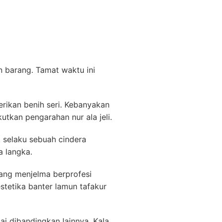
 barang. Tamat waktu ini
erikan benih seri. Kebanyakan
kan pengarahan nur ala jeli.
k selaku sebuah cindera
a langka.
ang menjelma berprofesi
stetika banter lamun tafakur
ai dibandingkan lainnya. Kala