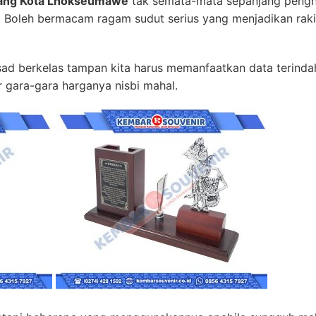
ang Kota Lhokseumawe
tak semata-mata sepanjang pengha
. Boleh bermacam ragam sudut serius yang menjadikan rak
 berkelas tampan kita harus memanfaatkan data terindah. 
r gara-gara harganya nisbi mahal.