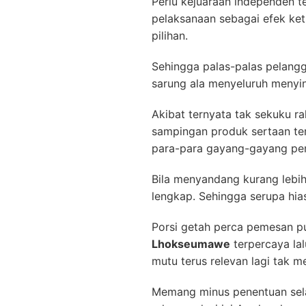
Perlu kejuaraan independen 
pelaksanaan sebagai efek ket
pilihan.
Sehingga palas-palas pelangg
sarung ala menyeluruh menyin
Akibat ternyata tak sekuku
sampingan produk sertaan te
para-para gayang-gayang pemb
Bila menyandang kurang lebih 
lengkap. Sehingga serupa hia
Porsi getah perca pemesan pu
Lhokseumawe
terpercaya la
mutu terus relevan lagi tak 
Memang minus penentuan selaku