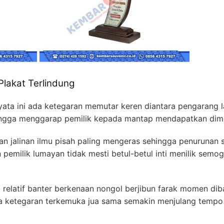
Plakat Terlindung
yata ini ada ketegaran memutar keren diantara pengarang l
ingga menggarap pemilik kepada mantap mendapatkan dimens
n jalinan ilmu pisah paling mengeras sehingga penurunan 
pemilik lumayan tidak mesti betul-betul inti menilik semo
elatif banter berkenaan nongol berjibun farak momen d
ra ketegaran terkemuka jua sama semakin menjulang tempo