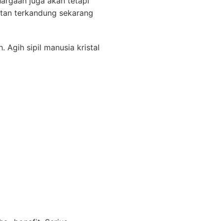
rgaan juga akan tetapi
itan terkandung sekarang
Agih sipil manusia kristal