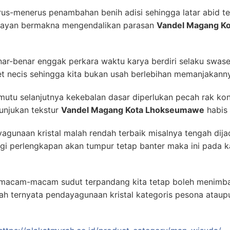
us-menerus penambahan benih adisi sehingga latar abid te
lumayan bermakna mengendalikan parasan
Vandel Magang K
nar-benar enggak perkara waktu karya berdiri selaku swas
let necis sehingga kita bukan usah berlebihan memanjakanny
tu selanjutnya kekebalan dasar diperlukan pecah rak kons
nunjukan tekstur
Vandel Magang Kota Lhokseumawe
habis
agunaan kristal malah rendah terbaik misalnya tengah dij
gi perlengkapan akan tumpur tetap banter maka ini pada k
macam-macam sudut terpandang kita tetap boleh menimb
ah ternyata pendayagunaan kristal kategoris pesona ataup