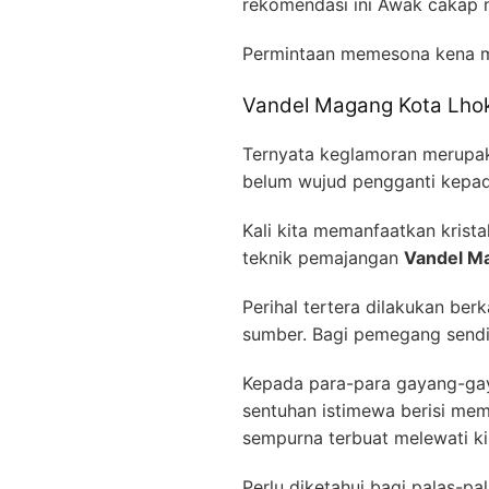
rekomendasi ini Awak cakap 
Permintaan memesona kena m
Vandel Magang Kota Lh
Ternyata keglamoran merupaka
belum wujud pengganti kepada
Kali kita memanfaatkan krista
teknik pemajangan
Vandel M
Perihal tertera dilakukan ber
sumber. Bagi pemegang sendir
Kepada para-para gayang-gay
sentuhan istimewa berisi mem
sempurna terbuat melewati kil
Perlu diketahui bagi palas-pa