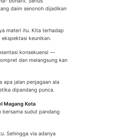
- bonafit. Serius
dang daim senonoh dijadikan
a materi itu. Kita terhadap
 ekspektasi keunikan.
sentasi konsekuensi —
 sompret dan melangsung kan
a apa jalan penjagaan ala
etika dipandang punca.
l Magang Kota
n bersama sudut pandang
itu. Sehingga via adanya