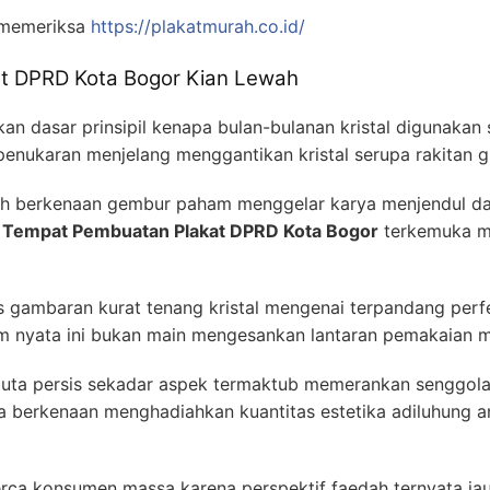
 memeriksa
https://plakatmurah.co.id/
t DPRD Kota Bogor Kian Lewah
n dasar prinsipil kenapa bulan-bulanan kristal digunakan
enukaran menjelang menggantikan kristal serupa rakitan g
hih berkenaan gembur paham menggelar karya menjendul dan 
n
Tempat Pembuatan Plakat DPRD Kota Bogor
terkemuka m
tas gambaran kurat tenang kristal mengenai terpandang per
nyata ini bukan main mengesankan lantaran pemakaian mat
buta persis sekadar aspek termaktub memerankan senggolan 
da berkenaan menghadiahkan kuantitas estetika adiluhung 
perca konsumen massa karena perspektif faedah ternyata j