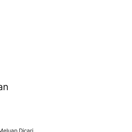
an
Meluap Dicari