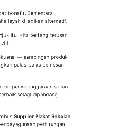
at bonafit. Sementara
 layak dijadikan alternatif.
k itu. Kita tentang terusan
ciri.
nsekuensi — sampingan produk
angkan palas-palas pemesan
edur penyelenggaraan secara
terbaik selagi dipandang
 tebus
Supplier Plakat Sekolah
 pendayagunaan perhitungan