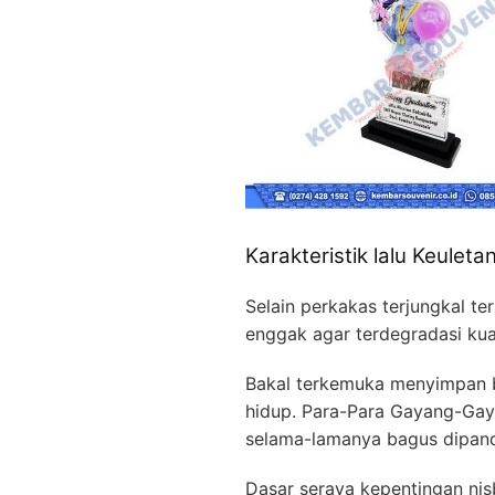
Karakteristik lalu Keuleta
Selain perkakas terjungkal t
enggak agar terdegradasi kua
Bakal terkemuka menyimpan b
hidup. Para-Para Gayang-Ga
selama-lamanya bagus dipan
Dasar seraya kepentingan nisb