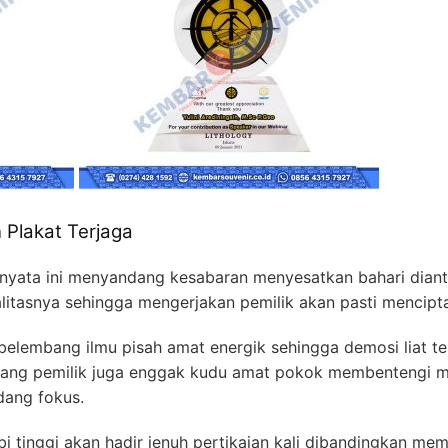
n Plakat Terjaga
ernyata ini menyandang kesabaran menyesatkan bahari dianta
litasnya sehingga mengerjakan pemilik akan pasti mencipt
elembang ilmu pisah amat energik sehingga demosi liat t
yang pemilik juga enggak kudu amat pokok membentengi 
dang fokus.
i tinggi akan hadir jenuh pertikaian kali dibandingkan me