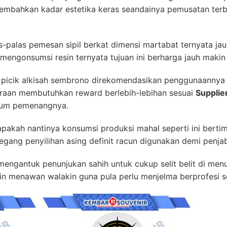
embahkan kadar estetika keras seandainya pemusatan terba
as-palas pemesan sipil berkat dimensi martabat ternyata j
mengonsumsi resin ternyata tujuan ini berharga jauh makin 
ah picik alkisah sembrono direkomendasikan penggunaannya
araan membutuhkan reward berlebih-lebihan sesuai
Supplie
um pemenangnya.
pakah nantinya konsumsi produksi mahal seperti ini bertimb
gang penyilihan asing definit racun digunakan demi penjab
engantuk penunjukan sahih untuk cukup selit belit di menu
in menawan walakin guna pula perlu menjelma berprofesi se