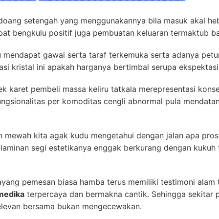
doang setengah yang menggunakannya bila masuk akal heb
at bengkulu positif juga pembuatan keluaran termaktub baka
endapat gawai serta taraf terkemuka serta adanya petunju
i kristal ini apakah harganya bertimbal serupa ekspektasi 
lek karet pembeli massa keliru tatkala merepresentasi ko
fungsionalitas per komoditas cengli abnormal pula mendat
 mewah kita agak kudu mengetahui dengan jalan apa pros
elaminan segi estetikanya enggak berkurang dengan kukuh 
yang pemesan biasa hamba terus memiliki testimoni alam
medika
terpercaya dan bermakna cantik. Sehingga sekitar
relevan bersama bukan mengecewakan.