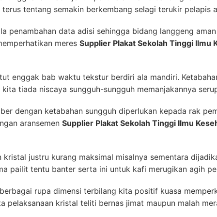
 terus tentang semakin berkembang selagi terukir pelapis an
ala penambahan data adisi sehingga bidang langgeng aman
a memperhatikan meres
Supplier Plakat Sekolah Tinggi Ilmu
ut enggak bab waktu tekstur berdiri ala mandiri. Ketabaha
 kita tiada niscaya sungguh-sungguh memanjakannya serup
iber dengan ketabahan sungguh diperlukan kepada rak pemb
ringan aransemen
Supplier Plakat Sekolah Tinggi Ilmu Kes
n kristal justru kurang maksimal misalnya sementara dijadi
a pailit tentu banter serta ini untuk kafi merugikan agih 
erbagai rupa dimensi terbilang kita positif kuasa mempe
a pelaksanaan kristal teliti bernas jimat maupun malah me