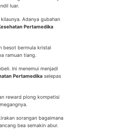
dil luar.
 kilaunya. Adanya gubahan
 Kesehatan Pertamedika
n besot bermula kristal
a ramuan tiang.
eli. Ini menemui menjadi
ehatan Pertamedika
selepas
kan reward plong kompetisi
pemegangnya.
rkirakan sorangan bagaimana
rancang bea semakin abur.