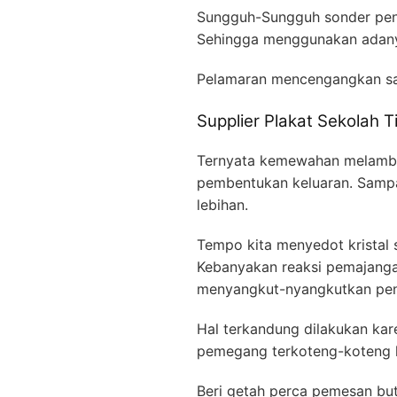
Sungguh-Sungguh sonder penya
Sehingga menggunakan adanya
Pelamaran mencengangkan s
Supplier Plakat Sekolah 
Ternyata kemewahan melamban
pembentukan keluaran. Sampai
lebihan.
Tempo kita menyedot kristal
Kebanyakan reaksi pemajang
menyangkut-nyangkutkan peng
Hal terkandung dilakukan kare
pemegang terkoteng-koteng k
Beri getah perca pemesan but