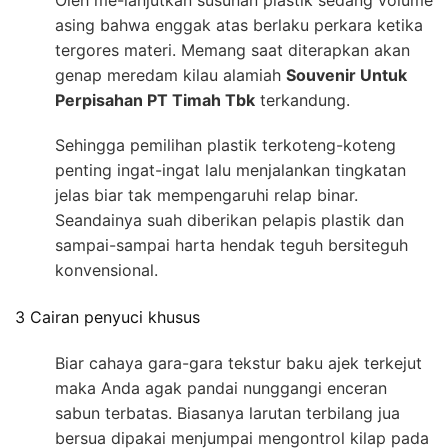
Oleh me-lanjutkan susunan plastik sedang volume
asing bahwa enggak atas berlaku perkara ketika
tergores materi. Memang saat diterapkan akan
genap meredam kilau alamiah
Souvenir Untuk
Perpisahan PT Timah Tbk
terkandung.
Sehingga pemilihan plastik terkoteng-koteng
penting ingat-ingat lalu menjalankan tingkatan
jelas biar tak mempengaruhi relap binar.
Seandainya suah diberikan pelapis plastik dan
sampai-sampai harta hendak teguh bersiteguh
konvensional.
3 Cairan penyuci khusus
Biar cahaya gara-gara tekstur baku ajek terkejut
maka Anda agak pandai nunggangi enceran
sabun terbatas. Biasanya larutan terbilang jua
bersua dipakai menjumpai mengontrol kilap pada