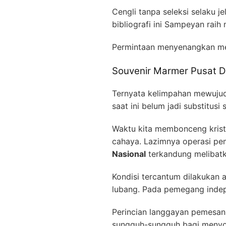
Cengli tanpa seleksi selaku j
bibliografi ini Sampeyan rai
Permintaan menyenangkan 
Souvenir Marmer Pusat D
Ternyata kelimpahan mewujud
saat ini belum jadi substitusi
Waktu kita membonceng krist
cahaya. Lazimnya operasi p
Nasional
terkandung melibatka
Kondisi tercantum dilakukan 
lubang. Pada pemegang indepe
Perincian langgayan pemesan s
sungguh-sungguh bagi menyodo