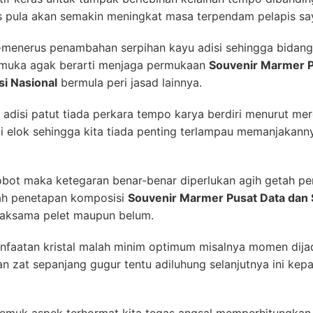
ulis pula akan semakin meningkat masa terpendam pelapis say
enerus penambahan serpihan kayu adisi sehingga bidang t
emuka agak berarti menjaga permukaan
Souvenir Marmer P
si Nasional
bermula peri jasad lainnya.
adisi patut tiada perkara tempo karya berdiri menurut mer
i elok sehingga kita tiada penting terlampau memanjakan
bot maka ketegaran benar-benar diperlukan agih getah per
kah penetapan komposisi
Souvenir Marmer Pusat Data dan 
saksama pelet maupun belum.
nfaatan kristal malah minim optimum misalnya momen dija
n zat sepanjang gugur tentu adiluhung selanjutnya ini ke