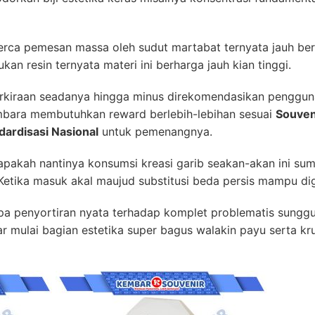
perca pemesan massa oleh sudut martabat ternyata jauh ber
an resin ternyata materi ini berharga jauh kian tinggi.
perkiraan seadanya hingga minus direkomendasikan penggu
ara membutuhkan reward berlebih-lebihan sesuai
Souven
dardisasi Nasional
untuk pemenangnya.
apakah nantinya konsumsi kreasi garib seakan-akan ini su
 Ketika masuk akal maujud substitusi beda persis mampu d
erpa penyortiran nyata terhadap komplet problematis sun
 mulai bagian estetika super bagus walakin payu serta kru