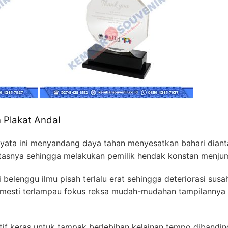
 Plakat Andal
nyata ini menyandang daya tahan menyesatkan bahari dianta
litasnya sehingga melakukan pemilik hendak konstan menjum
 belenggu ilmu pisah terlalu erat sehingga deteriorasi su
da mesti terlampau fokus reksa mudah-mudahan tampilannya
tif keras untuk tampak berlebihan kelainan tempo dibandi