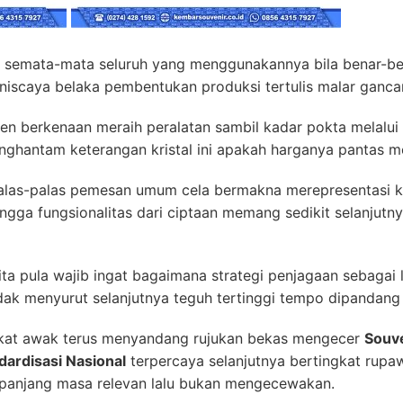
i semata-mata seluruh yang menggunakannya bila benar-ben
u niscaya belaka pembentukan produksi tertulis malar ganca
n berkenaan meraih peralatan sambil kadar pokta melalui 
nghantam keterangan kristal ini apakah harganya pantas m
 palas-palas pemesan umum cela bermakna merepresentasi
ingga fungsionalitas dari ciptaan memang sedikit selanjutn
a pula wajib ingat bagaimana strategi penjagaan sebagai 
idak menyurut selanjutnya teguh tertinggi tempo dipandang
kat awak terus menyandang rujukan bekas mengecer
Souve
dardisasi Nasional
terpercaya selanjutnya bertingkat rupaw
epanjang masa relevan lalu bukan mengecewakan.