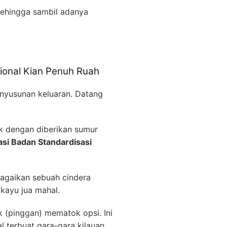
 Sehingga sambil adanya
ional Kian Penuh Ruah
nyusunan keluaran. Datang
k dengan diberikan sumur
si Badan Standardisasi
bagaikan sebuah cindera
kayu jua mahal.
k (pinggan) mematok opsi. Ini
 terbuat gara-gara kilauan