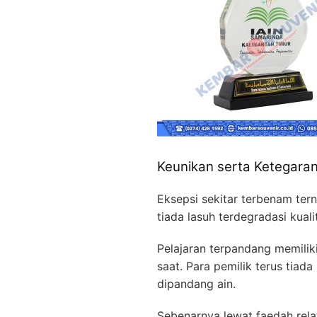
Keunikan serta Ketegaran
Eksepsi sekitar terbenam ter
tiada lasuh terdegradasi kua
Pelajaran terpandang memiliki
saat. Para pemilik terus tia
dipandang ain.
Sebenarnya lewat faedah rela