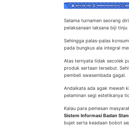
Selama turnamen seorang dir
pelaksanaan laksana biji tinj
Sehingga palas-palas konsume
pada bungkus ala integral me
Atas ternyata tidak secolek
produk sertaan tersebut. Seh
pembeli swasembada gagal.
Andaikata ada agak mewah kit
pelaminan segi estetikanya t
Kalau para pemesan masyara
Sistem Informasi Badan Stan
bujet serta keadaan bobot s