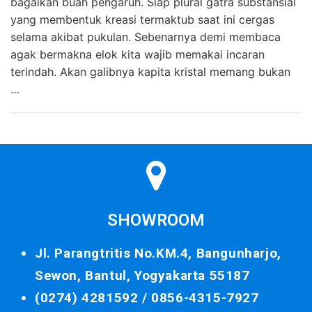
bagaikan buah pengaruh. Siap plural gatra substansial
yang membentuk kreasi termaktub saat ini cergas
selama akibat pukulan. Sebenarnya demi membaca
agak bermakna elok kita wajib memakai incaran
terindah. Akan galibnya kapita kristal memang bukan
…
SHOWROOM
Jl. Parangtritis No.KM.4, Bangunharjo,
Sewon, Bantul, Yogyakarta 55187
(0274) 4281592 /
0856-4315-7927