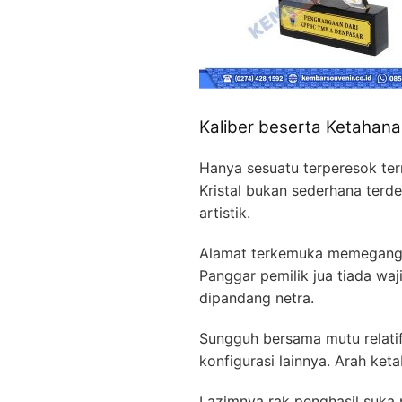
Kaliber beserta Ketahana
Hanya sesuatu terperesok ter
Kristal bukan sederhana terd
artistik.
Alamat terkemuka memegang ra
Panggar pemilik jua tiada w
dipandang netra.
Sungguh bersama mutu relati
konfigurasi lainnya. Arah ket
Lazimnya rak penghasil suka 