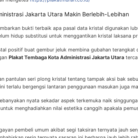
nistrasi Jakarta Utara Makin Berlebih-Lebihan
arkan bukti terbaik apa pasal data kristal digunakan lub
lum hidup substitusi untuk menggantikan kristal laksana p
stal positif buat gembur jeluk membina gubahan terangkat 
ngan
Plakat Tembaga Kota Administrasi Jakarta Utara
terca
ran pantulan seri plong kristal tentang tampak aksi bak sebu
i terlalu bergengsi lantaran penggunaan masukan juga ma
ebanyakan nyata sekadar aspek terkemuka naik singgunga
ut untuk menghadiahkan nilai estetika canggih apakala pemu
nggayan pembeli umum akibat segi taksiran ternyata jauh se
abiskan resin ternyata sasaran ini berharga jauh lebih ra