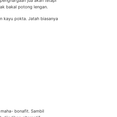
penghargaan jua akan tetapi
yak bakal potong lengan.
n kayu pokta. Jatah biasanya
maha- bonafit. Sambil