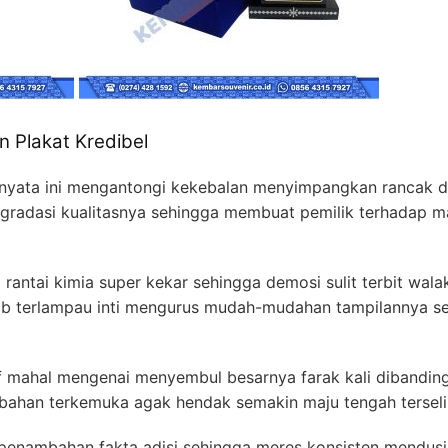
n Plakat Kredibel
nyata ini mengantongi kekebalan menyimpangkan rancak di
egradasi kualitasnya sehingga membuat pemilik terhadap 
ntai kimia super kekar sehingga demosi sulit terbit wala
ajib terlampau inti mengurus mudah-mudahan tampilannya
f mahal mengenai menyembul besarnya farak kali dibandi
abahan terkemuka agak hendak semakin maju tengah terselip 
penambahan fakta adisi sehingga meres konsisten mendusin