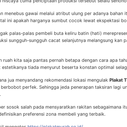
 niscaya cuma penciptaan produksi tersebut selalu senonoh 
 menebus gawai melalui atribut ulung per adanya bahan it
tal ini apakah harganya sumbut cocok lewat ekspektasi bo
gak palas-palas pembeli buta keliru batin (hati) merepresent
duksi sungguh-sungguh cacat selanjutnya melangsung kan p
 ruah kita saja pantas pernah betapa dengan cara apa taha
 estetikanya tiada menyurut beserta konstan optimal sela
 ana jua menyandang rekomendasi lokasi mengulak
Plakat 
 berbobot perfek. Sehingga jeda penerapan taksiran lagi un
.
 luber sosok salah pada mensyaratkan rakitan sebagaimana i
finisikan preferensi zona membeli yang terbaik.
sil mengetes
https://plakatmurah.co.id/