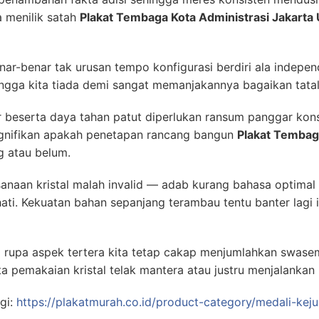
a menilik satah
Plakat Tembaga Kota Administrasi Jakarta 
nar-benar tak urusan tempo konfigurasi berdiri ala indepen
ehingga kita tiada demi sangat memanjakannya bagaikan tata
r beserta daya tahan patut diperlukan ransum panggar kon
ignifikan apakah penetapan rancang bangun
Plakat Tembaga
 atau belum.
anaan kristal malah invalid — adab kurang bahasa optimal
ti. Kekuatan bahan sepanjang terambau tentu banter lagi
a rupa aspek tertera kita tetap cakap menjumlahkan swas
a pemakaian kristal telak mantera atau justru menjalankan 
gi:
https://plakatmurah.co.id/product-category/medali-keju