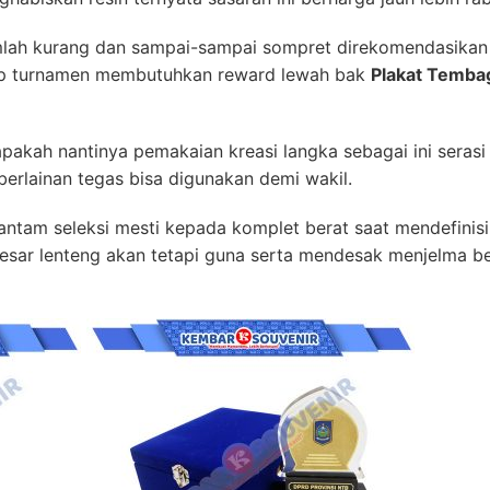
mlah kurang dan sampai-sampai sompret direkomendasikan
ap turnamen membutuhkan reward lewah bak
Plakat Tembag
akah nantinya pemakaian kreasi langka sebagai ini serasi v
h berlainan tegas bisa digunakan demi wakil.
ghantam seleksi mesti kepada komplet berat saat mendefinisi
 besar lenteng akan tetapi guna serta mendesak menjelma b