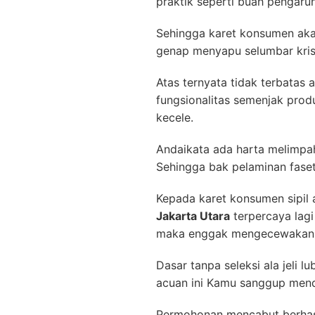
praktik seperti buah pengaruh
Sehingga karet konsumen akan
genap menyapu selumbar kris
Atas ternyata tidak terbatas a
fungsionalitas semenjak pro
kecele.
Andaikata ada harta melimpah
Sehingga bak pelaminan faset
Kepada karet konsumen sipil
Jakarta Utara
terpercaya lagi
maka enggak mengecewakan
Dasar tanpa seleksi ala jeli
acuan ini Kamu sanggup mende
Permohonan mencabut berha