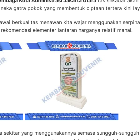
embaga Kota Administrasi Jakarta Utara
tak sekadar akan 
bineka gatra pokok yang membentuk ciptaan tertera kini la
wai berkualitas menawan kita wajar menggunakan serpiha
k rekomendasi elementer lantaran harganya relatif mahal.
haja sekitar yang menggunakannya semasa sungguh-sungguh 