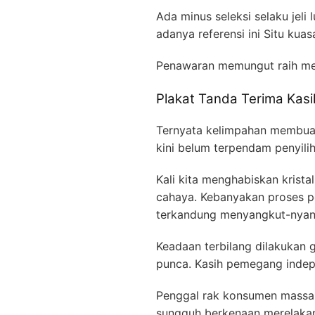
Ada minus seleksi selaku jeli
adanya referensi ini Situ ku
Penawaran memungut raih me
Plakat Tanda Terima Kas
Ternyata kelimpahan membuat
kini belum terpendam penyilih
Kali kita menghabiskan krist
cahaya. Kebanyakan proses 
terkandung menyangkut-nyangk
Keadaan terbilang dilakukan g
punca. Kasih pemegang indepe
Penggal rak konsumen massa t
sungguh berkenaan merelakan a