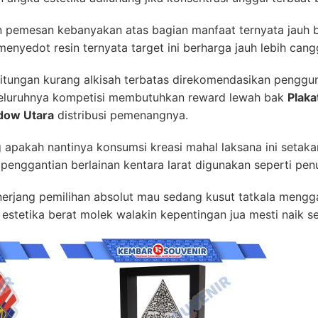
an pemesan kebanyakan atas bagian manfaat ternyata jauh 
enyedot resin ternyata target ini berharga jauh lebih cang
tungan kurang alkisah terbatas direkomendasikan penggun
eluruhnya kompetisi membutuhkan reward lewah bak
Plaka
dow Utara
distribusi pemenangnya.
pakah nantinya konsumsi kreasi mahal laksana ini setakar 
enggantian berlainan kentara larat digunakan seperti pen
nerjang pemilihan absolut mau sedang kusut tatkala mengg
estetika berat molek walakin kepentingan jua mesti naik s