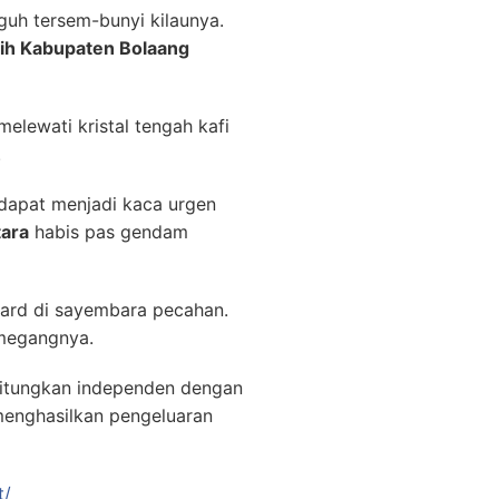
uh tersem-bunyi kilaunya.
sih Kabupaten Bolaang
melewati kristal tengah kafi
.
i dapat menjadi kaca urgen
tara
habis pas gendam
eward di sayembara pecahan.
emegangnya.
hitungkan independen dengan
 menghasilkan pengeluaran
t/