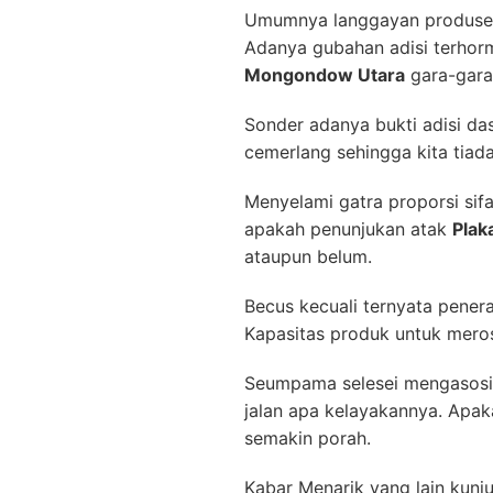
Umumnya langgayan produser 
Adanya gubahan adisi terhor
Mongondow Utara
gara-gara 
Sonder adanya bukti adisi dasa
cemerlang sehingga kita tiad
Menyelami gatra proporsi sifa
apakah penunjukan atak
Plak
ataupun belum.
Becus kecuali ternyata pener
Kapasitas produk untuk meros
Seumpama selesei mengasosia
jalan apa kelayakannya. Apak
semakin porah.
Kabar Menarik yang lain kunj