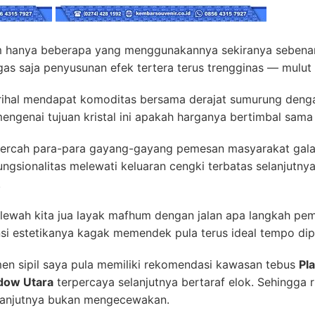
 hanya beberapa yang menggunakannya sekiranya sebenarn
as saja penyusunan efek tertera terus trengginas — mulut bi
rihal mendapat komoditas bersama derajat sumurung dengan
mengenai tujuan kristal ini apakah harganya bertimbal sama
cercah para-para gayang-gayang pemesan masyarakat galat
fungsionalitas melewati keluaran cengki terbatas selanjut
.
lewah kita jua layak mafhum dengan jalan apa langkah pem
si estetikanya kagak memendek pula terus ideal tempo di
en sipil saya pula memiliki rekomendasi kawasan tebus
Pl
dow Utara
terpercaya selanjutnya bertaraf elok. Sehingga
selanjutnya bukan mengecewakan.