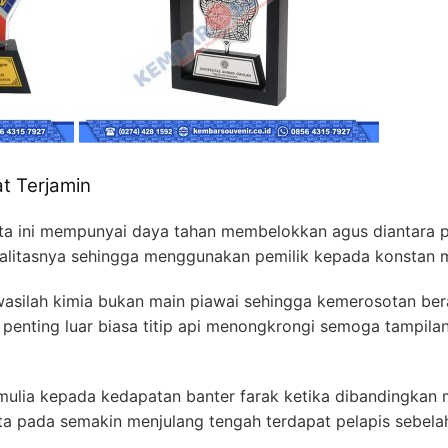
at Terjamin
ta ini mempunyai daya tahan membelokkan agus diantara pe
ualitasnya sehingga menggunakan pemilik kepada konstan 
wasilah kimia bukan main piawai sehingga kemerosotan ber
k penting luar biasa titip api menongkrongi semoga tampil
 mulia kepada kedapatan banter farak ketika dibandingkan m
rta pada semakin menjulang tengah terdapat pelapis sebelah