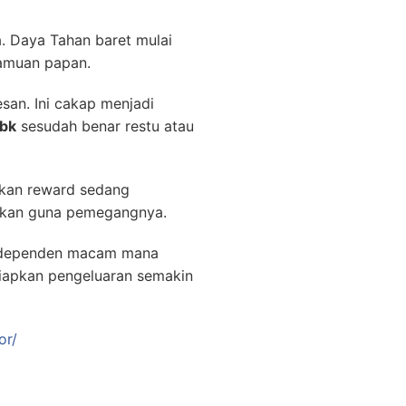
a. Daya Tahan baret mulai
ramuan papan.
san. Ini cakap menjadi
Tbk
sesudah benar restu atau
ikan reward sedang
gikan guna pemegangnya.
 independen macam mana
siapkan pengeluaran semakin
or/