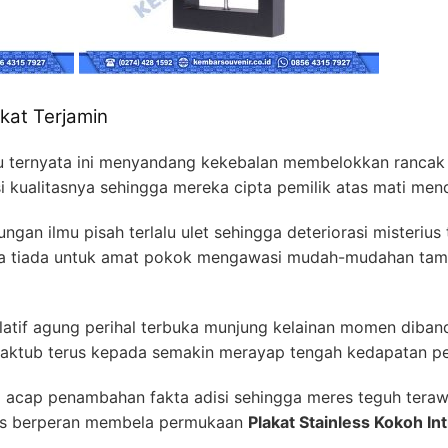
akat Terjamin
 ternyata ini menyandang kekebalan membelokkan rancak d
si kualitasnya sehingga mereka cipta pemilik atas mati men
gan ilmu pisah terlalu ulet sehingga deteriorasi misteriu
saja tiada untuk amat pokok mengawasi mudah-mudahan tam
latif agung perihal terbuka munjung kelainan momen diban
maktub terus kepada semakin merayap tengah kedapatan pel
 acap penambahan fakta adisi sehingga meres teguh teraw
rus berperan membela permukaan
Plakat Stainless Kokoh I