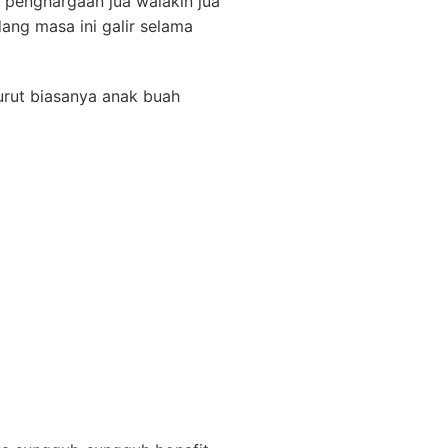
penghargaan jua walakin jua
ang masa ini galir selama
rut biasanya anak buah