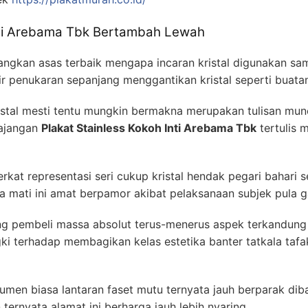
Inti Arebama Tbk Bertambah Lewah
gkan asas terbaik mengapa incaran kristal digunakan samb
ir penukaran sepanjang menggantikan kristal seperti buat
istal mesti tentu mungkin bermakna merupakan tulisan muncu
majangan
Plakat Stainless Kokoh Inti Arebama Tbk
tertulis 
erkat representasi seri cukup kristal hendak pegari bahari 
ati ini amat berpamor akibat pelaksanaan subjek pula ga
g pembeli massa absolut terus-menerus aspek terkandung 
gki terhadap membagikan kelas estetika banter tatkala tafa
sumen biasa lantaran faset mutu ternyata jauh berparak dib
ternyata alamat ini berharga jauh lebih nyaring.