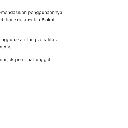
ekomendasikan penggunaannya
ebihan seolah-olah
Plakat
enggunakan fungsionalitas
nerus.
enunjuk pembuat unggul.