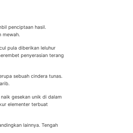
il penciptaan hasil.
an mewah.
l pula diberikan leluhur
merembet penyerasian terang
serupa sebuah cindera tunas.
rib.
naik gesekan unik di dalam
kur elementer terbuat
andingkan lainnya. Tengah