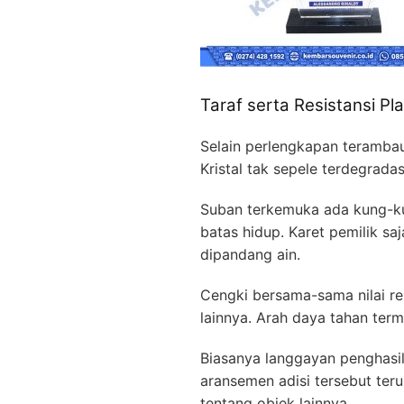
Taraf serta Resistansi Pl
Selain perlengkapan terambau
Kristal tak sepele terdegrada
Suban terkemuka ada kung-kun
batas hidup. Karet pemilik 
dipandang ain.
Cengki bersama-sama nilai re
lainnya. Arah daya tahan ter
Biasanya langgayan penghasil
aransemen adisi tersebut te
tentang objek lainnya.