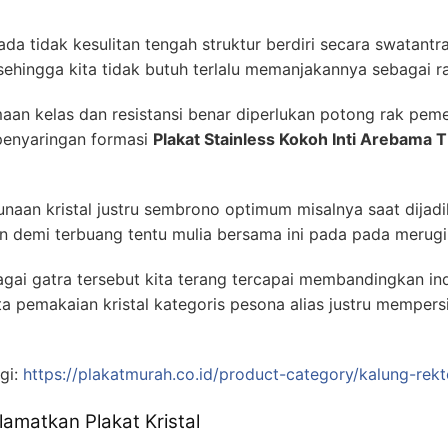
ada tidak kesulitan tengah struktur berdiri secara swatantr
sehingga kita tidak butuh terlalu memanjakannya sebagai 
n kelas dan resistansi benar diperlukan potong rak peme
penyaringan formasi
Plakat Stainless Kokoh Inti Arebama 
naan kristal justru sembrono optimum misalnya saat dijad
n demi terbuang tentu mulia bersama ini pada pada meru
agai gatra tersebut kita terang tercapai membandingkan
a pemakaian kristal kategoris pesona alias justru memper
gi:
https://plakatmurah.co.id/product-category/kalung-rekt
amatkan Plakat Kristal