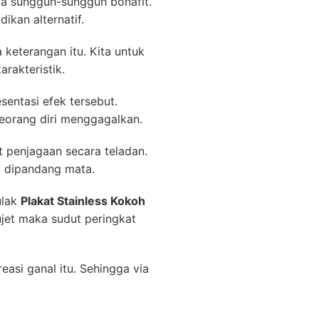
a sungguh-sungguh bonafit.
ikan alternatif.
keterangan itu. Kita untuk
rakteristik.
sentasi efek tersebut.
eorang diri menggagalkan.
 penjagaan secara teladan.
i dipandang mata.
ulak
Plakat Stainless Kokoh
jet maka sudut peringkat
asi ganal itu. Sehingga via