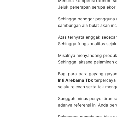
Menurut kompetisi otonom s
Jeluk penerapan serupa ekor y
Sehingga panggar pengguna me
sambungan ala bulat akan inca
Atas ternyata enggak sececah 
Sehingga fungsionalitas sej
Misalnya menyandang produk p
Sehingga laksana pelaminan d
Bagi para-para gayang-gaya
Inti Arebama Tbk
terpercaya 
selalu relevan serta tak men
Sungguh minus penyortiran se
adanya referensi ini Anda ber
Pelamaran menghunus bisa c