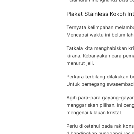
Plakat Stainless Kokoh 
Ternyata kelimpahan melamban
Mencapai waktu ini belum lah
Tatkala kita menghabiskan kr
kirana. Kebanyakan cara pe
menurut jeli.
Perkara terbilang dilakukan b
Untuk pemegang swasembada m
Agih para-para gayang-gayan
menggariskan pilihan. Ini cen
mengenai kilauan kristal.
Perlu diketahui pada rak kon
dibandingkan nunggangi resin 