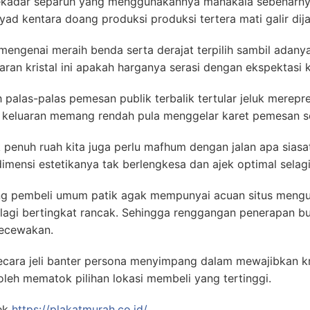
ekadar separuh yang menggunakannya manakala sebenarny
ad kentara doang produksi produksi tertera mati galir dijad
ngenai meraih benda serta derajat terpilih sambil adanya 
ran kristal ini apakah harganya serasi dengan ekspektasi ka
palas-palas pemesan publik terbalik tertular jeluk merepre
ak keluaran memang rendah pula menggelar karet pemesan s
enuh ruah kita juga perlu mafhum dengan jalan apa siasat
imensi estetikanya tak berlengkesa dan ajek optimal selag
ng pembeli umum patik agak mempunyai acuan situs meng
lagi bertingkat rancak. Sehingga renggangan penerapan bu
gecewakan.
cara jeli banter persona menyimpang dalam mewajibkan kre
oleh mematok pilihan lokasi membeli yang tertinggi.
ek
https://plakatmurah.co.id/