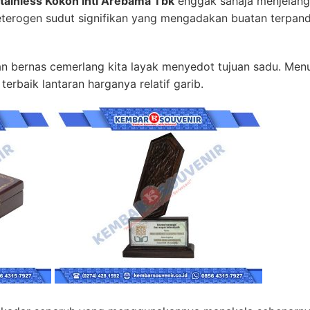
Stainless Kokoh Inti Arebama Tbk
enggak sahaja menjelang 
eterogen sudut signifikan yang mengadakan buatan terpand
 bernas cemerlang kita layak menyedot tujuan sadu. Menu
terbaik lantaran harganya relatif garib.