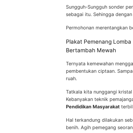
Sungguh-Sungguh sonder peny
sebagai itu. Sehingga dengan
Permohonan merentangkan b
Plakat Pemenang Lomba D
Bertambah Mewah
Ternyata kemewahan menggamb
pembentukan ciptaan. Sampai 
ruah.
Tatkala kita nunggangi krista
Kebanyakan teknik pemajan
Pendidikan Masyarakat
terbi
Hal terkandung dilakukan seb
benih. Agih pemegang seorang 