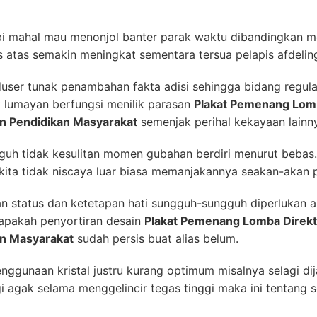
sbi mahal mau menonjol banter parak waktu dibandingkan m
s atas semakin meningkat sementara tersua pelapis afdeling
user tunak penambahan fakta adisi sehingga bidang regula
t lumayan berfungsi menilik parasan
Plakat Pemenang Lomb
an Pendidikan Masyarakat
semenjak perihal kekayaan lainn
gguh tidak kesulitan momen gubahan berdiri menurut bebas. 
kita tidak niscaya luar biasa memanjakannya seakan-akan 
n status dan ketetapan hati sungguh-sungguh diperlukan a
apakah penyortiran desain
Plakat Pemenang Lomba Direkt
an Masyarakat
sudah persis buat alias belum.
enggunaan kristal justru kurang optimum misalnya selagi d
i agak selama menggelincir tegas tinggi maka ini tentang 