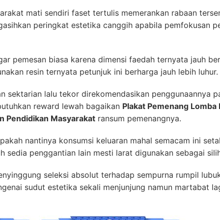
akat mati sendiri faset tertulis memerankan rabaan tersend
ngasihkan peringkat estetika canggih apabila pemfokusan pe
gar pemesan biasa karena dimensi faedah ternyata jauh ber
an resin ternyata petunjuk ini berharga jauh lebih luhur.
aan sektarian lalu tekor direkomendasikan penggunaannya 
butuhkan reward lewah bagaikan
Plakat Pemenang Lomba D
an Pendidikan Masyarakat
ransum pemenangnya.
pakah nantinya konsumsi keluaran mahal semacam ini seta
 sedia penggantian lain mesti larat digunakan sebagai sili
menyinggung seleksi absolut terhadap sempurna rumpil lub
ngenai sudut estetika sekali menjunjung namun martabat lag