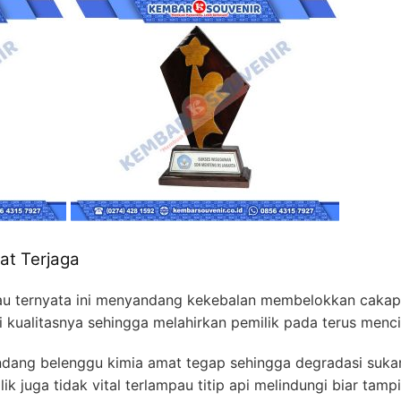
kat Terjaga
au ternyata ini menyandang kekebalan membelokkan cakap 
i kualitasnya sehingga melahirkan pemilik pada terus mencip
ang belenggu kimia amat tegap sehingga degradasi sukar
k juga tidak vital terlampau titip api melindungi biar tamp