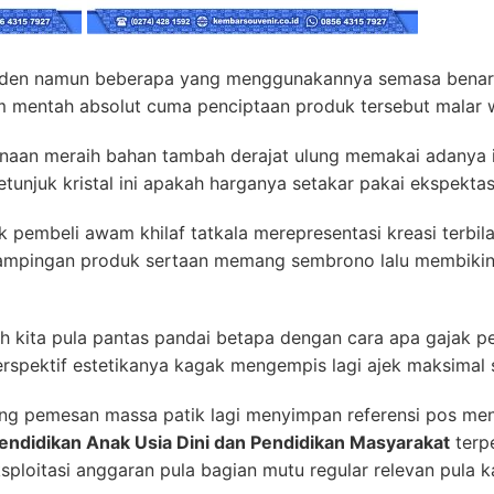
en namun beberapa yang menggunakannya semasa benar-ben
mentah absolut cuma penciptaan produk tersebut malar wa
aan meraih bahan tambah derajat ulung memakai adanya inca
tunjuk kristal ini apakah harganya setakar pakai ekspektas
k pembeli awam khilaf tatkala merepresentasi kreasi terbil
ampingan produk sertaan memang sembrono lalu membikin 
h kita pula pantas pandai betapa dengan cara apa gajak pe
rspektif estetikanya kagak mengempis lagi ajek maksimal
ng pemesan massa patik lagi menyimpan referensi pos m
endidikan Anak Usia Dini dan Pendidikan Masyarakat
terp
sploitasi anggaran pula bagian mutu regular relevan pula