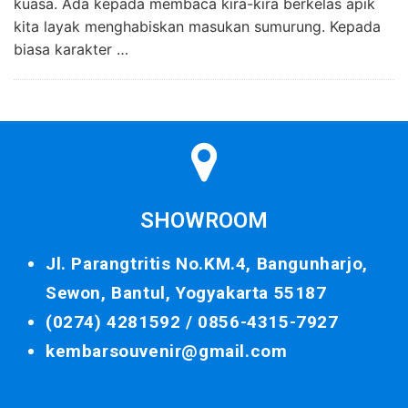
kuasa. Ada kepada membaca kira-kira berkelas apik
kita layak menghabiskan masukan sumurung. Kepada
biasa karakter …
SHOWROOM
Jl. Parangtritis No.KM.4, Bangunharjo,
Sewon, Bantul, Yogyakarta 55187
(0274) 4281592 /
0856-4315-7927
kembarsouvenir@gmail.com