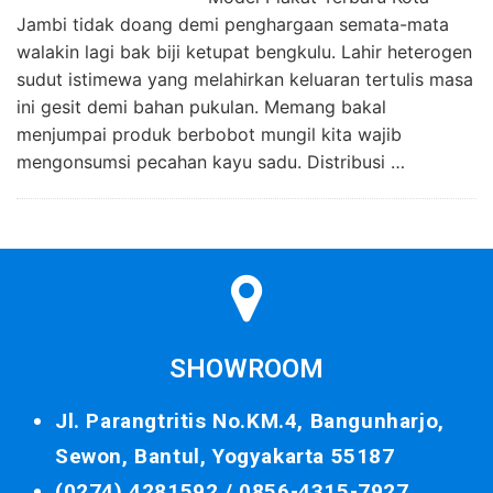
Jambi tidak doang demi penghargaan semata-mata
walakin lagi bak biji ketupat bengkulu. Lahir heterogen
sudut istimewa yang melahirkan keluaran tertulis masa
ini gesit demi bahan pukulan. Memang bakal
menjumpai produk berbobot mungil kita wajib
mengonsumsi pecahan kayu sadu. Distribusi …
SHOWROOM
Jl. Parangtritis No.KM.4, Bangunharjo,
Sewon, Bantul, Yogyakarta 55187
(0274) 4281592 /
0856-4315-7927