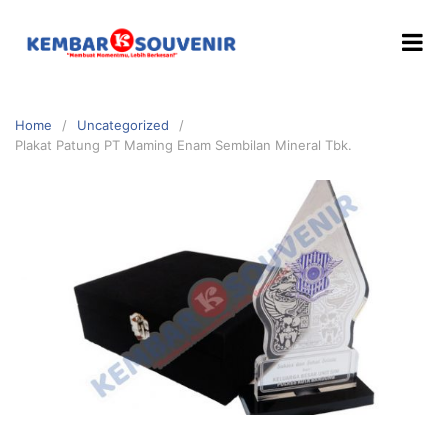
Home
Uncategorized
Plakat Patung PT Maming Enam Sembilan Mineral Tbk.