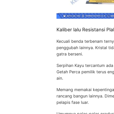
Kaliber lalu Resistansi Pl
Kecuali benda terbenam terny
penggubah lainnya. Kristal ti
gatra berseni.
Serpihan Kayu tercantum ada r
Getah Perca pemilik terus e
ain.
Memang memakai kepentingan 
rancang bangun lainnya. Dim
pelapis fase luar.
Umumnya palas-palas produser