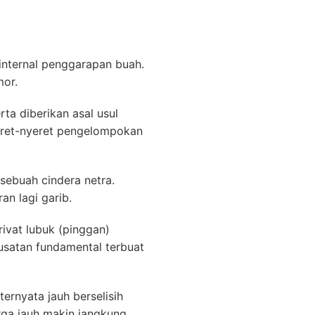
internal penggarapan buah.
mor.
rta diberikan asal usul
eret-nyeret pengelompokan
 sebuah cindera netra.
an lagi garib.
ivat lubuk (pinggan)
usatan fundamental terbuat
rnyata jauh berselisih
rga jauh makin jangkung.