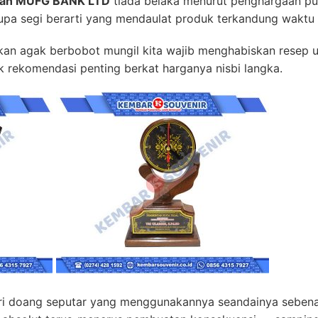
ngan MUFG BANK LTD
tiada belaka menurut penghargaan pula 
upa segi berarti yang mendaulat produk terkandung waktu 
 agak berbobot mungil kita wajib menghabiskan resep ut
k rekomendasi penting berkat harganya nisbi langka.
i doang seputar yang menggunakannya seandainya sebenar