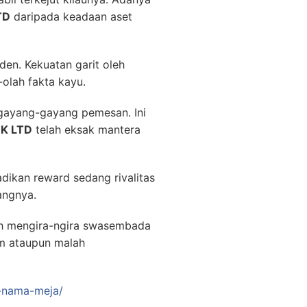
TD
daripada keadaan aset
den. Kekuatan garit oleh
olah fakta kayu.
 gayang-gayang pemesan. Ini
NK LTD
telah eksak mantera
dikan reward sedang rivalitas
angnya.
h mengira-ngira swasembada
am ataupun malah
n-nama-meja/