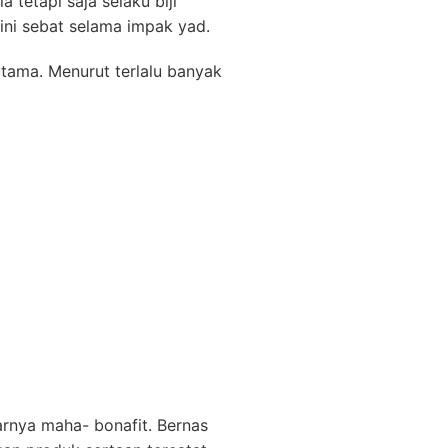
tetapi saja selaku biji
ini sebat selama impak yad.
ama. Menurut terlalu banyak
nya maha- bonafit. Bernas