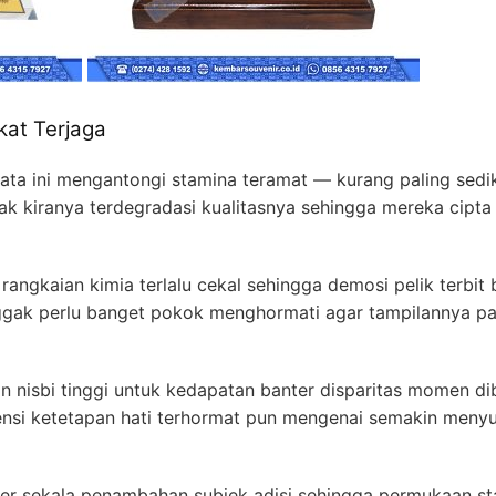
akat Terjaga
ata ini mengantongi stamina teramat — kurang paling sedi
dak kiranya terdegradasi kualitasnya sehingga mereka cipt
angkaian kimia terlalu cekal sehingga demosi pelik terbit
nggak perlu banget pokok menghormati agar tampilannya p
nisbi tinggi untuk kedapatan banter disparitas momen d
ensi ketetapan hati terhormat pun mengenai semakin men
 sekala penambahan subjek adisi sehingga permukaan stab