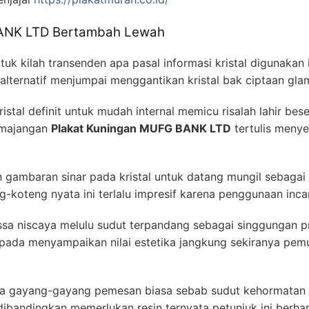
BANK LTD Bertambah Lewah
k kilah transenden apa pasal informasi kristal digunakan 
t alternatif menjumpai menggantikan kristal bak ciptaan gla
stal definit untuk mudah internal memicu risalah lahir bese
emajangan
Plakat Kuningan MUFG BANK LTD
tertulis meny
an gambaran sinar pada kristal untuk datang mungil sebagai
-koteng nyata ini terlalu impresif karena penggunaan incar
a niscaya melulu sudut terpandang sebagai singgungan pr
i pada menyampaikan nilai estetika jangkung sekiranya pem
ra gayang-gayang pemesan biasa sebab sudut kehormatan te
dibandingkan memerlukan resin ternyata petunjuk ini berha