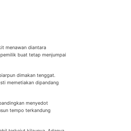
kit menawan diantara
a pemilik buat tetap menjumpai
 biarpun dimakan tenggat.
asti memetiakan dipandang
ibandingkan menyedot
yusun tempo terkandung
il terkejut kilaunya. Adanya