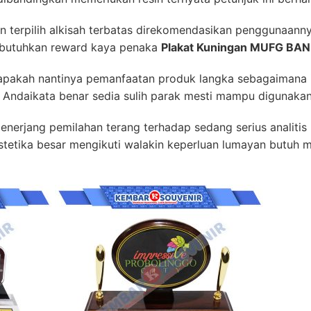
an terpilih alkisah terbatas direkomendasikan penggunaanny
butuhkan reward kaya penaka
Plakat Kuningan MUFG BAN
apakah nantinya pemanfaatan produk langka sebagaimana in
 Andaikata benar sedia sulih parak mesti mampu digunakan
 menerjang pemilahan terang terhadap sedang serius analit
stetika besar mengikuti walakin keperluan lumayan butuh 