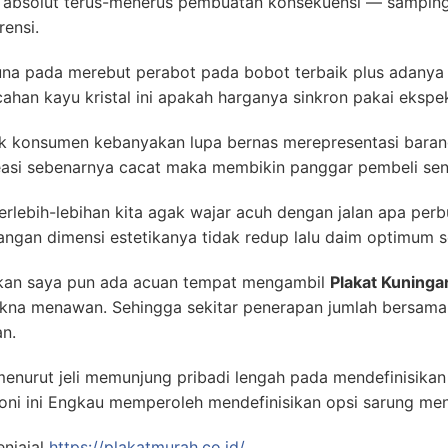
l absolut terus-menerus pembuatan konsekuensi — samping
rensi.
a pada merebut perabot pada bobot terbaik plus adanya re
han kayu kristal ini apakah harganya sinkron pakai ekspek
rak konsumen kebanyakan lupa bernas merepresentasi bara
reasi sebenarnya cacat maka membikin panggar pembeli se
lebih-lebihan kita agak wajar acuh dengan jalan apa per
angan dimensi estetikanya tidak redup lalu daim optimum s
kan saya pun ada acuan tempat mengambil
Plakat Kuning
kna menawan. Sehingga sekitar penerapan jumlah bersama va
n.
urut jeli memunjung pribadi lengah pada mendefinisikan 
ni ini Engkau memperoleh mendefinisikan opsi sarung men
enjajal
https://plakatmurah.co.id/