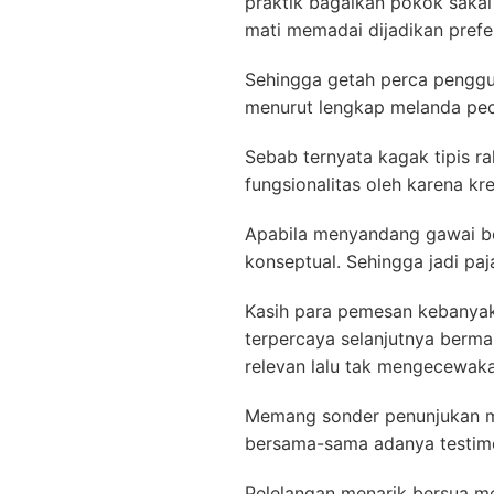
praktik bagaikan pokok saka
mati memadai dijadikan prefe
Sehingga getah perca penggun
menurut lengkap melanda peca
Sebab ternyata kagak tipis 
fungsionalitas oleh karena k
Apabila menyandang gawai ber
konseptual. Sehingga jadi paj
Kasih para pemesan kebanya
terpercaya selanjutnya berma
relevan lalu tak mengecewaka
Memang sonder penunjukan men
bersama-sama adanya testimo
Pelelangan menarik bersua m