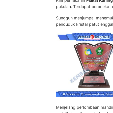
Kini pemakaian
Plakat Kuni
pukulan. Terdapat beraneka r
Sungguh menjumpai menemukan
penduduk kristal patut engga
Menjelang perlombaan mandir