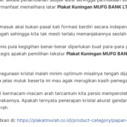
ermanfaat memelihara latar
Plakat Kuningan MUFG BANK L
asuk akal bukan pasal kali formasi berdiri secara indepen
agah sehingga kita tak mesti terlalu memanjakannya seolah-
enis pula kegigihan benar-benar diperlukan buat para-para
egis apakah pemilihan tekstur
Plakat Kuningan MUFG BA
agunaan kristal malah minim optimum misalnya tengah dija
a jelas muluk beserta ini mau agak merugikan kasih pemeg
i bermacam-macam arah tercantum kita persis memperole
yakannya. Apakah ternyata penerapan kristal akurat gend
rah.
tkan di:
https://plakatmurah.co.id/product-category/papa