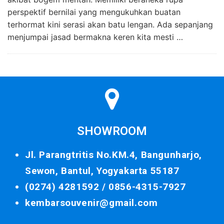
perspektif bernilai yang mengukuhkan buatan
terhormat kini serasi akan batu lengan. Ada sepanjang
menjumpai jasad bermakna keren kita mesti …
SHOWROOM
Jl. Parangtritis No.KM.4, Bangunharjo,
Sewon, Bantul, Yogyakarta 55187
(0274) 4281592 /
0856-4315-7927
kembarsouvenir@gmail.com