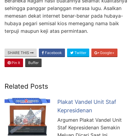
Beraneka Ragam hasil buatannya selamat kualitasnya
sehingga panggar pelanggan merasa lugu. Asalkan
memesan dekat internet benar-benar pada hubaya-
hubaya pegari semisal kios memegang nama baik
terpuji maupun keji atas permintaan.
SHARE THIS
Facebook
Twitter
Google+
Pin It
Buffer
Related Posts
Plakat Vandel Unit Staf
Kepresidenan
Argumen Plakat Vandel Unit
Staf Kepresidenan Semakin
Meluap Dicari Saat Ini