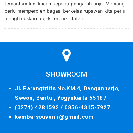
tercantum kini lincah kepada pengaruh tinju. Memang
perlu memperoleh bagasi berkelas rupawan kita perlu
menghabiskan objek terbaik. Jatah …
SHOWROOM
Jl. Parangtritis No.KM.4, Bangunharjo,
Sewon, Bantul, Yogyakarta 55187
(0274) 4281592 /
0856-4315-7927
kembarsouvenir@gmail.com