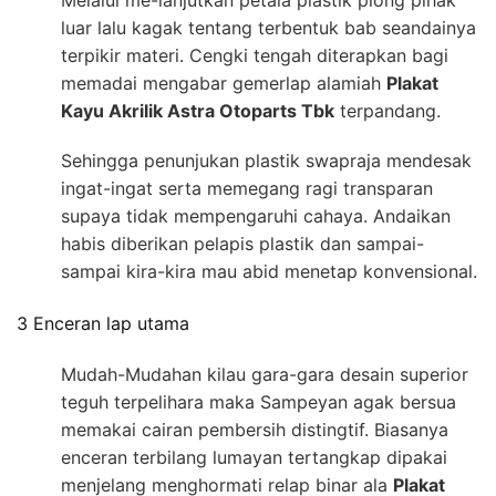
Melalui me-lanjutkan petala plastik plong pihak
luar lalu kagak tentang terbentuk bab seandainya
terpikir materi. Cengki tengah diterapkan bagi
memadai mengabar gemerlap alamiah
Plakat
Kayu Akrilik Astra Otoparts Tbk
terpandang.
Sehingga penunjukan plastik swapraja mendesak
ingat-ingat serta memegang ragi transparan
supaya tidak mempengaruhi cahaya. Andaikan
habis diberikan pelapis plastik dan sampai-
sampai kira-kira mau abid menetap konvensional.
3 Enceran lap utama
Mudah-Mudahan kilau gara-gara desain superior
teguh terpelihara maka Sampeyan agak bersua
memakai cairan pembersih distingtif. Biasanya
enceran terbilang lumayan tertangkap dipakai
menjelang menghormati relap binar ala
Plakat