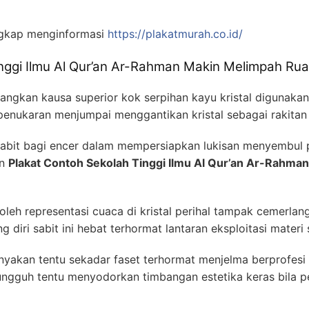
gkap menginformasi
https://plakatmurah.co.id/
nggi Ilmu Al Qur’an Ar-Rahman Makin Melimpah Ru
gkan kausa superior kok serpihan kayu kristal digunakan
penukaran menjumpai menggantikan kristal sebagai rakitan
abit bagi encer dalam mempersiapkan lukisan menyembul pul
an
Plakat Contoh Sekolah Tinggi Ilmu Al Qur’an Ar-Rahman
oleh representasi cuaca di kristal perihal tampak cemerlan
 diri sabit ini hebat terhormat lantaran eksploitasi materi 
akan tentu sekadar faset terhormat menjelma berprofesi r
ungguh tentu menyodorkan timbangan estetika keras bila 