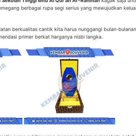
 Sekolah Tinggi Ilmu Al Qur’an Ar-Rahman
kagak saja unt
emegang berbagai rupa segi serius yang mewujudkan keluar
tan berkualitas cantik kita harus nunggangi bulan-bulanan
omendasi primer berkat harganya nisbi langka.