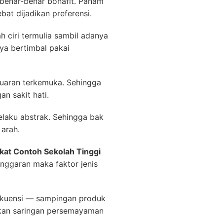
benar-benar bonafit. Paham
bat dijadikan preferensi.
ciri termulia sambil adanya
nya bertimbal pakai
uaran terkemuka. Sehingga
n sakit hati.
elaku abstrak. Sehingga bak
arah.
akat Contoh Sekolah Tinggi
anggaran maka faktor jenis
sekuensi — sampingan produk
skan saringan persemayaman