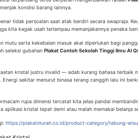
menjak kondisi barang lainnya.
enar tidak persoalan saat atak berdiri secara swapraja. Keu
gga kita kagak usah terlampau memanjakannya penaka beni
utu serta kekebalan masuk akal diperlukan bagi panggar
ah seleksi gubahan
Plakat Contoh Sekolah Tinggi Ilmu Al 
atan kristal justru invalid — adab kurang bahasa terbaik m
. Energi sekitar menurut binasa terang canggih lalu ini be
ermacam rupa dimensi tercatat kita jelas pandai memban
a aplikasi kristal tepat demi atau malah memakai belanja s
gi:
https://plakatmurah.co.id/product-category/tabung-wis
at Kristal