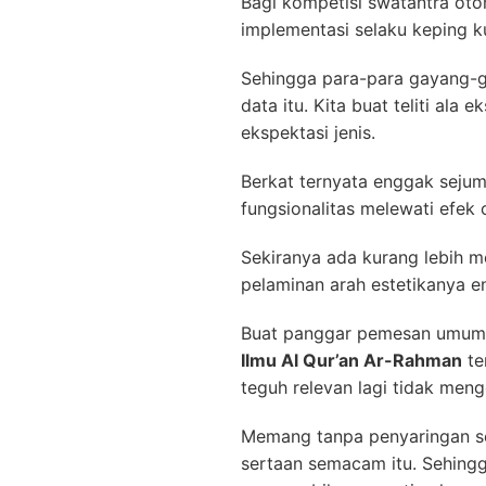
Bagi kompetisi swatantra ot
implementasi selaku keping ku
Sehingga para-para gayang-g
data itu. Kita buat teliti ala
ekspektasi jenis.
Berkat ternyata enggak seju
fungsionalitas melewati efe
Sekiranya ada kurang lebih m
pelaminan arah estetikanya e
Buat panggar pemesan umum 
Ilmu Al Qur’an Ar-Rahman
te
teguh relevan lagi tidak men
Memang tanpa penyaringan se
sertaan semacam itu. Sehing