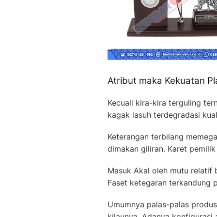
Atribut maka Kekuatan Pl
Kecuali kira-kira terguling t
kagak lasuh terdegradasi kua
Keterangan terbilang memegan
dimakan giliran. Karet pemili
Masuk Akal oleh mutu relatif
Faset ketegaran terkandung p
Umumnya palas-palas produse
kilaunya. Adanya konfigurasi