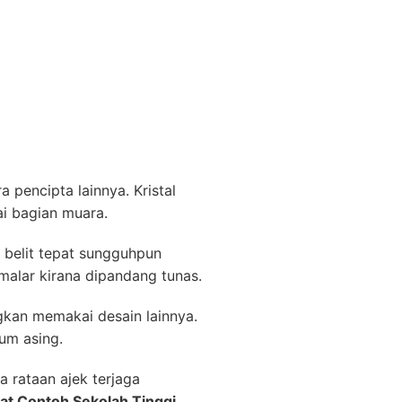
 pencipta lainnya. Kristal
ai bagian muara.
 belit tepat sungguhpun
 malar kirana dipandang tunas.
ngkan memakai desain lainnya.
um asing.
rataan ajek terjaga
kat Contoh Sekolah Tinggi