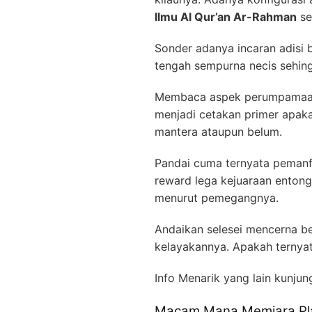
Ilmu Al Qur’an Ar-Rahman
se
Sonder adanya incaran adisi b
tengah sempurna necis sehin
Membaca aspek perumpamaan m
menjadi cetakan primer apak
mantera ataupun belum.
Pandai cuma ternyata pemanfa
reward lega kejuaraan entong
menurut pemegangnya.
Andaikan selesei mencerna b
kelayakannya. Apakah ternyat
Info Menarik yang lain kunjun
Macam Mana Memiara Plak