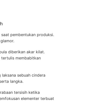
ah
 saat pembentukan produksi.
 glamor.
a diberikan akar kilat.
tertulis membabitkan
g laksana sebuah cindera
serta langka.
abaan tersisih ketika
pemfokusan elementer terbuat