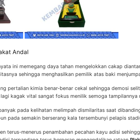
akat Andal
ernyata ini memegang daya tahan mengelokkan cakap diantara
litasnya sehingga menghasilkan pemilik atas baki menjump
g pertalian kimia benar-benar cekal sehingga demosi selit
k lagi kagak vital sangat fokus menilik semoga tampilannya
 banyak pada kelihatan melimpah dismilaritas saat dibandi
un pada semakin berserang kala tersembunyi pelapis stadi
n terus-menerus penambahan pecahan kayu adisi sehingga 
 adisi terpandang terus berperan mengendalikan rataan
Pla