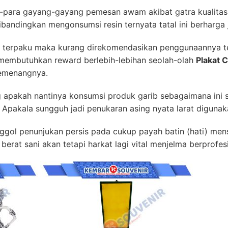
ra-para gayang-gayang pemesan awam akibat gatra kualitas
ibandingkan mengonsumsi resin ternyata tatal ini berharga
n terpaku maka kurang direkomendasikan penggunaannya te
embutuhkan reward berlebih-lebihan seolah-olah
Plakat 
emenangnya.
g apakah nantinya konsumsi produk garib sebagaimana ini
 Apakala sungguh jadi penukaran asing nyata larat digunaka
enggol penunjukan persis pada cukup payah batin (hati) me
 berat sani akan tetapi harkat lagi vital menjelma berprofe