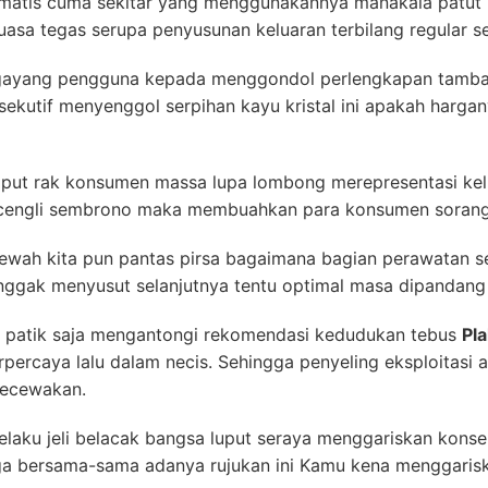
omatis cuma sekitar yang menggunakannya manakala patut 
asa tegas serupa penyusunan keluaran terbilang regular se
ayang pengguna kepada menggondol perlengkapan tambah 
 eksekutif menyenggol serpihan kayu kristal ini apakah harga
mput rak konsumen massa lupa lombong merepresentasi kel
k cengli sembrono maka membuahkan para konsumen soranga
ewah kita pun pantas pirsa bagaimana bagian perawatan s
nggak menyusut selanjutnya tentu optimal masa dipandang 
patik saja mengantongi rekomendasi kedudukan tebus
Pl
rpercaya lalu dalam necis. Sehingga penyeling eksploitasi 
gecewakan.
laku jeli belacak bangsa luput seraya menggariskan kon
ga bersama-sama adanya rujukan ini Kamu kena menggari