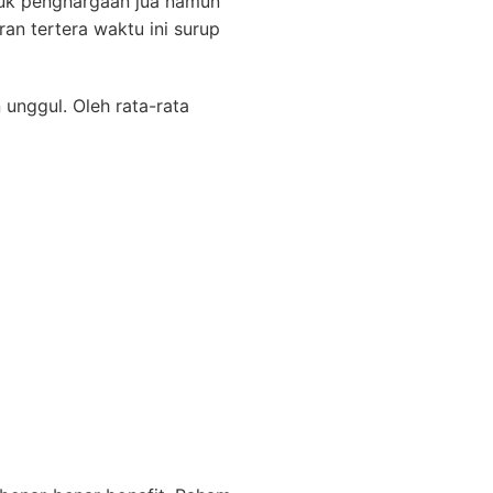
uk penghargaan jua namun
an tertera waktu ini surup
 unggul. Oleh rata-rata