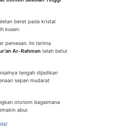
letan beret pada kristal
h kusen.
 pemesan. Ini terima
Qur’an Ar-Rahman
telah betul
isalnya tengah dijadikan
rkenaan sepan mudarat
dingkan otonom bagaimana
emakin abur.
uda/