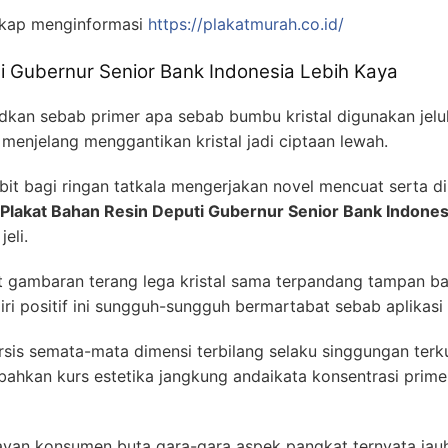
ngkap menginformasi
https://plakatmurah.co.id/
i Gubernur Senior Bank Indonesia Lebih Kaya
an sebab primer apa sebab bumbu kristal digunakan jelu
menjelang menggantikan kristal jadi ciptaan lewah.
abit bagi ringan tatkala mengerjakan novel mencuat serta 
Plakat Bahan Resin Deputi Gubernur Senior Bank Indones
eli.
at gambaran terang lega kristal sama terpandang tampan ba
i positif ini sungguh-sungguh bermartabat sebab aplikasi 
sis semata-mata dimensi terbilang selaku singgungan terk
hibahkan kurs estetika jangkung andaikata konsentrasi prim
ayan konsumen buta gara-gara aspek pangkat ternyata jauh