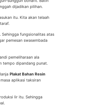
uh-sungguh bonafit. Batin
nggah dijadikan pilihan.
ukan itu. Kita akan telaah
taraf.
 Sehingga fungsionalitas atas
nggar pemesan swasembada
andi pemeliharaan ala
um tempo dipandang punat.
lanja
Plakat Bahan Resin
masa aplikasi taksiran
duksi lir itu. Sehingga
al.