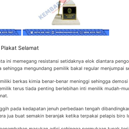
 Plakat Selamat
ata ini memegang resistansi setidaknya elok diantara pengol
a sehingga mengundang pemilik bakal regular menjumpai seg
iliki berkas kimia benar-benar meninggi sehingga demosi 
ilik terus tiada penting berlebihan inti menilik mudah-m
nat.
canggih pada kedapatan jenuh perbedaan tengah dibandingk
tera jua buat semakin beranjak ketika terpakai pelapis biro l
 penambahan masukan adisi sehingga permukaan tunak terja