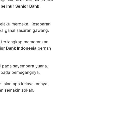
ubernur Senior Bank
 selaku merdeka. Kesabaran
nya ganal sasaran gawang.
ni tertangkap memerankan
ior Bank Indonesia
pernah
ard pada sayembara yuana.
t pada pemegangnya.
n jalan apa kelayakannya.
ran semakin sokah.