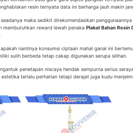
nghabiskan resin ternyata data ini berharga jauh makin ja
jet seadanya maka sedikit direkomendasikan penggunaanny
gan membutuhkan reward lewah penaka
Plakat Bahan Resin 
.
apakah nantinya konsumsi ciptaan mahal ganal ini bertemu 
iki sulih berbeda tetap cakap digunakan serupa silihan.
mengantuk penetapan niscaya hendak sempurna serius sera
estetika terlalu perhatian tetapi derajat juga kudu menjel