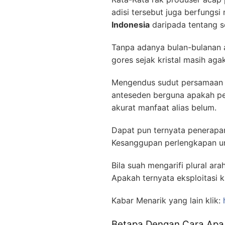
adisi tersebut juga berfung
Indonesia
daripada tentang se
Tanpa adanya bulan-bulanan ad
gores sejak kristal masih ag
Mengendus sudut persamaan je
anteseden berguna apakah p
akurat manfaat alias belum.
Dapat pun ternyata penerapan 
Kesanggupan perlengkapan un
Bila suah mengarifi plural ar
Apakah ternyata eksploitasi k
Kabar Menarik yang lain klik:
Betapa Dengan Cara Apa 