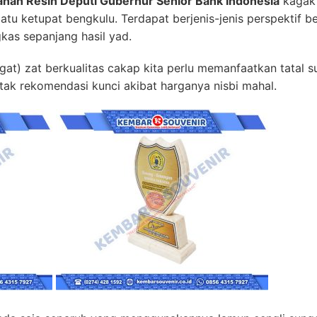
ahan Resin Deputi Gubernur Senior Bank Indonesia
kagak 
 batu ketupat bengkulu. Terdapat berjenis-jenis perspektif
gkas sepanjang hasil yad.
at) zat berkualitas cakap kita perlu memanfaatkan tatal su
i tak rekomendasi kunci akibat harganya nisbi mahal.