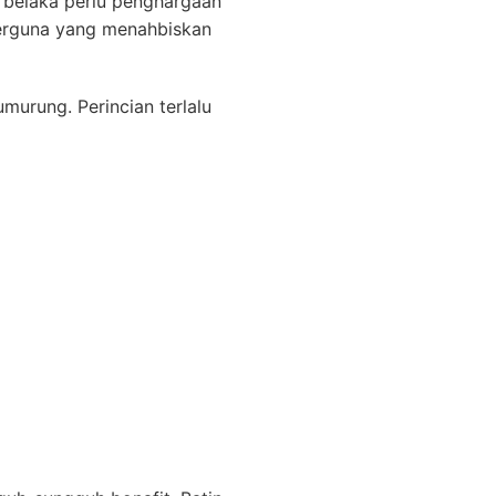
belaka perlu penghargaan
 berguna yang menahbiskan
murung. Perincian terlalu