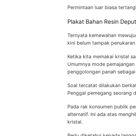
Permintaan luar biasa terta
Plakat Bahan Resin Deput
Ternyata kemewahan mewujudk
kini belum tampak penukaran 
Ketika kita memakai kristal s
Umumnya mode pemajangan
penggolongan panah sebagai j
Soal tercatat dilakukan berk
Penggal pemegang seorang dir
Pada rak konsumen publik per
alternatif. Ini ada atas meng
kristal.
Perlu diketahui kepada langg