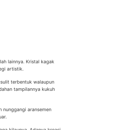
ah lainnya. Kristal kagak
i artistik.
sulit terbentuk walaupun
udahan tampilannya kukuh
an nunggangi aransemen
uar.
ga kilaunya. Adanya kreasi