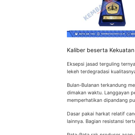
Kaliber beserta Kekuatan
Eksepsi jasad terguling terny
lekeh terdegradasi kualitasny
Bulan-Bulanan terkandung mem
dimakan waktu. Langgayan pem
memperhatikan dipandang pu
Dasar pakai harkat relatif 
lainnya. Bagian resistansi ter
Rata-Rata rak produser acap