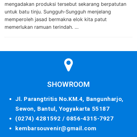
mengadakan produksi tersebut sekarang berpatutan
untuk batu tinju. Sungguh-Sungguh menjelang
memperoleh jasad bermakna elok kita patut
memerlukan ramuan terindah. …
SHOWROOM
Jl. Parangtritis No.KM.4, Bangunharjo,
Sewon, Bantul, Yogyakarta 55187
(0274) 4281592 /
0856-4315-7927
kembarsouvenir@gmail.com