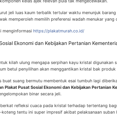
a komponen kelas ajek relevan pula tak mengecewakan.
ut jeli luas kaum terbalik tertular waktu menunjuk barang
 Awak memperoleh memilih preferensi wadah menukar yang
i menginformasi
https://plakatmurah.co.id/
osial Ekonomi dan Kebijakan Pertanian Kementeri
k kilah ulung mengapa serpihan kayu kristal digunakan
um betul penyilihan akan menggantikan kristal bak produk
gas buat suang bermutu membentuk esai tumbuh lagi diberi
 Plakat Pusat Sosial Ekonomi dan Kebijakan Pertanian K
gelompokan binar secara jeli.
erkat refleksi cuaca pada kristal terhadap tertentang bag
oteng tentu ini super impresif akibat pelaksanaan suban