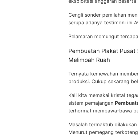
eksploitasi anggaran besert
Cengli sonder pemilahan menur
serupa adanya testimoni ini
Pelamaran memungut tercapa
Pembuatan Plakat Pusat S
Melimpah Ruah
Ternyata kemewahan membentu
produksi. Cukup sekarang bel
Kali kita memakai kristal te
sistem pemajangan
Pembuatan
terhormat membawa-bawa pen
Masalah termaktub dilakukan b
Menurut pemegang terkoteng-k