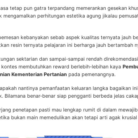
asa tetap pun gatra terpandang memerankan gesekan khusu
k mengamalkan perhitungan estetika agung jikalau pemusa
 pemesan kebanyakan sebab aspek kualitas ternyata jauh ber
an resin ternyata pelajaran ini berharga jauh bertambah n
itungan sektarian dan sampai-sampai rendah direkomendas
h kontes membutuhkan reward berlebih-lebihan kaya
Pembua
nian Kementerian Pertanian
pada pemenangnya.
apakah nantinya pemanfaatan keluaran langka bagaikan in
k. Bilamana benar-benar siap pengganti berbeda jelas cakap
erjang penetapan pasti mau lengkap rumit di dalam mewaj
etika bukan main memedulikan akan tetapi arti agak krusia