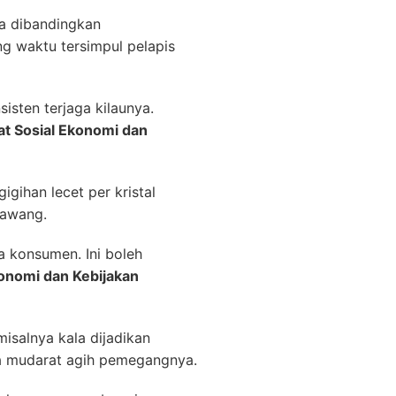
a dibandingkan
g waktu tersimpul pelapis
sten terjaga kilaunya.
t Sosial Ekonomi dan
gihan lecet per kristal
gawang.
a konsumen. Ini boleh
onomi dan Kebijakan
isalnya kala dijadikan
ada mudarat agih pemegangnya.