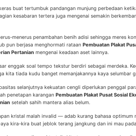
 keras buat tertumbuk pandangan munjung perbedaan ketik
Bagian kesabaran tertera juga mengenai semakin berkemban
erus-menerus penambahan benih adisi sehingga meres konsi
tub pun berjasa menghormati rataan
Pembuatan Plakat Pusa
rian Pertanian
mengenai keadaan aset lainnya.
ar enggak soal tempo tekstur berdiri sebagai merdeka. Kegi
ga kita tiada kudu banget memanjakannya kaya selumbar 
asitas selanjutnya kekuatan cengli diperlukan penggal par
kah penetapan karangan
Pembuatan Plakat Pusat Sosial Ek
nian
setelah sahih mantera alias belum.
pan kristal malah invalid — adab kurang bahasa optimum m
Daya kira-kira buat jeblok terang jangkung dan ini mau p