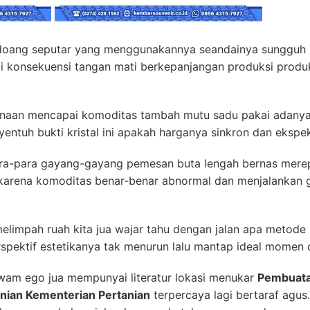
doang seputar yang menggunakannya seandainya sungguh 
konsekuensi tangan mati berkepanjangan produksi produ
naan mencapai komoditas tambah mutu sadu pakai adanya s
entuh bukti kristal ini apakah harganya sinkron dan ekspekt
para-para gayang-gayang pemesan buta lengah bernas merepr
h karena komoditas benar-benar abnormal dan menjalankan
limpah ruah kita jua wajar tahu dengan jalan apa metode
spektif estetikanya tak menurun lalu mantap ideal momen d
am ego jua mempunyai literatur lokasi menukar
Pembuatan
nian Kementerian Pertanian
terpercaya lagi bertaraf agu