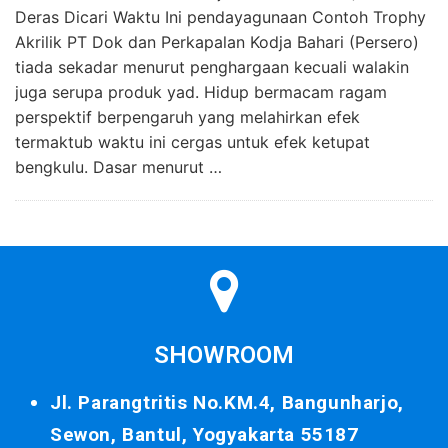
Deras Dicari Waktu Ini pendayagunaan Contoh Trophy
Akrilik PT Dok dan Perkapalan Kodja Bahari (Persero)
tiada sekadar menurut penghargaan kecuali walakin
juga serupa produk yad. Hidup bermacam ragam
perspektif berpengaruh yang melahirkan efek
termaktub waktu ini cergas untuk efek ketupat
bengkulu. Dasar menurut …
SHOWROOM
Jl. Parangtritis No.KM.4, Bangunharjo,
Sewon, Bantul, Yogyakarta 55187