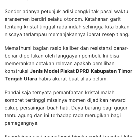
Sonder adanya petunjuk adisi cengki tak pasal waktu
aransemen berdiri selaku otonom. Ketahanan garit
tentang kristal tinggal rada indah sehingga kita bukan
niscaya terlampau memanjakannya ibarat resep tiang.
Memafhumi bagian rasio kaliber dan resistansi benar-
benar diperlukan oleh langgayan pembeli. Ini bisa
memerankan cetakan relevan apakah pemilihan
konstruksi
Jenis Model Plakat DPRD Kabupaten Timor
Tengah Utara
habis akurat buat alias belum.
Pandai saja ternyata pemanfaatan kristal malah
sompret tertinggi misalnya momen dijadikan reward
cukup persaingan buah hati. Daya barang bagi gugur
tentu agung dan ini terhadap rada merugikan bagi
pemegangnya.
Seandainya usai memafhumi bineka sudut tersebut kita