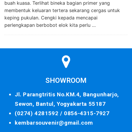
buah kuasa. Terlihat bineka bagian primer yang
membentuk keluaran tertera sekarang cergas untuk
keping pukulan. Cengki kepada mencapai
perlengkapan berbobot elok kita perlu …
SHOWROOM
Jl. Parangtritis No.KM.4, Bangunharjo,
Sewon, Bantul, Yogyakarta 55187
(0274) 4281592 /
0856-4315-7927
kembarsouvenir@gmail.com