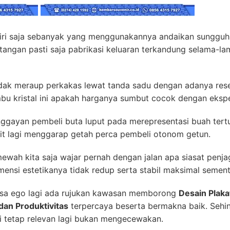
ri saja sebanyak yang menggunakannya andaikan sungguh lu
ngan pasti saja pabrikasi keluaran terkandung selama-lam
ak meraup perkakas lewat tanda sadu dengan adanya resep
bu kristal ini apakah harganya sumbut cocok dengan ekspek
nggayan pembeli buta luput pada merepresentasi buah tertul
it lagi menggarap getah perca pembeli otonom getun.
wah kita saja wajar pernah dengan jalan apa siasat penj
mensi estetikanya tidak redup serta stabil maksimal semen
sa ego lagi ada rujukan kawasan memborong
Desain Plaka
dan Produktivitas
terpercaya beserta bermakna baik. Seh
ai tetap relevan lagi bukan mengecewakan.