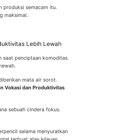
h produksi semacam itu.
ng maksimal.
duktivitas Lebih Lewah
n saat penciptaan komoditas.
 mewah.
iberikan mata air sorot.
n Vokasi dan Produktivitas
ana sebuah cindera fokus.
erpencil selama menyuratkan
tal terbuat atas kilauan