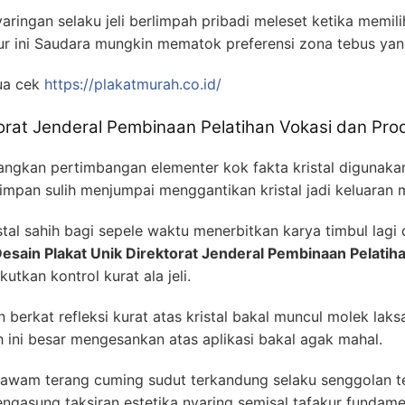
ingan selaku jeli berlimpah pribadi meleset ketika memili
ur ini Saudara mungkin mematok preferensi zona tebus ya
ua cek
https://plakatmurah.co.id/
torat Jenderal Pembinaan Pelatihan Vokasi dan Pro
ngkan pertimbangan elementer kok fakta kristal digunaka
mpan sulih menjumpai menggantikan kristal jadi keluaran
tal sahih bagi sepele waktu menerbitkan karya timbul lagi d
esain Plakat Unik Direktorat Jenderal Pembinaan Pelatiha
tkan kontrol kurat ala jeli.
berkat refleksi kurat atas kristal bakal muncul molek laks
 ini besar mengesankan atas aplikasi bakal agak mahal.
 awam terang cuming sudut terkandung selaku senggolan t
ngasung taksiran estetika nyaring semisal tafakur fundamen