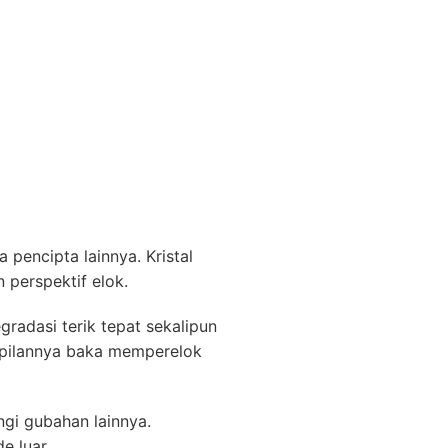
pencipta lainnya. Kristal
 perspektif elok.
radasi terik tepat sekalipun
ampilannya baka memperelok
ngi gubahan lainnya.
e luar.