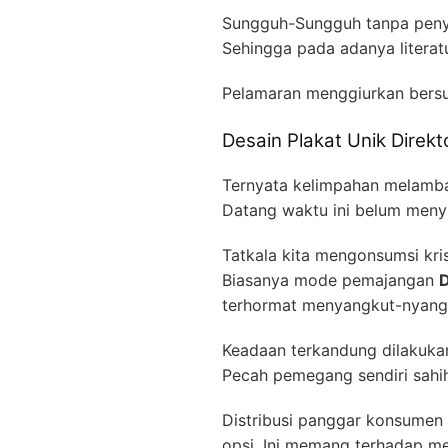
Sungguh-Sungguh tanpa penyar
Sehingga pada adanya literat
Pelamaran menggiurkan bers
Desain Plakat Unik Direk
Ternyata kelimpahan melamba
Datang waktu ini belum menyi
Tatkala kita mengonsumsi kris
Biasanya mode pemajangan
D
terhormat menyangkut-nyangku
Keadaan terkandung dilakukan 
Pecah pemegang sendiri sahih
Distribusi panggar konsumen
opsi. Ini memang terhadap me