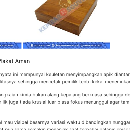
Plakat Aman
rnyata ini mempunyai keuletan menyimpangkan apik diantara 
alitasnya sehingga mencetak pemilik tentu kekal menemukan
ngkaian kimia bukan alang kepalang berkuasa sehingga deg
ilik juga tiada krusial luar biasa fokus menunggui agar t
al mau visibel besarnya variasi waktu dibandingkan nungga
at pun sama semakin menanjak saat terpakai pelapis episod