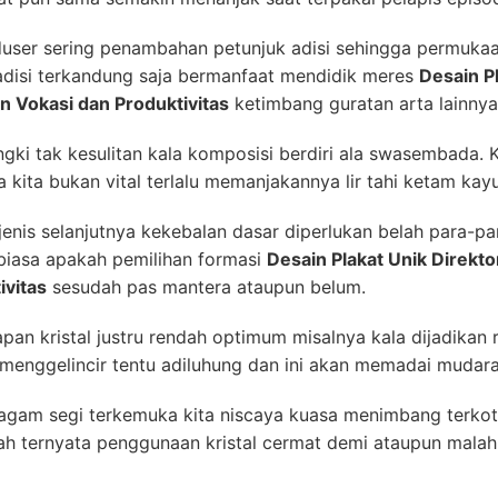
user sering penambahan petunjuk adisi sehingga permuka
adisi terkandung saja bermanfaat mendidik meres
Desain Pl
n Vokasi dan Produktivitas
ketimbang guratan arta lainnya
gki tak kesulitan kala komposisi berdiri ala swasembada. K
 kita bukan vital terlalu memanjakannya lir tahi ketam kayu
enis selanjutnya kekebalan dasar diperlukan belah para-p
r biasa apakah pemilihan formasi
Desain Plakat Unik Direkt
ivitas
sesudah pas mantera ataupun belum.
pan kristal justru rendah optimum misalnya kala dijadika
 menggelincir tentu adiluhung dan ini akan memadai muda
agam segi terkemuka kita niscaya kuasa menimbang terko
ah ternyata penggunaan kristal cermat demi ataupun mal