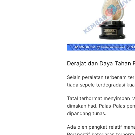
Derajat dan Daya Tahan 
Selain peralatan terbenam te
tiada sepele terdegradasi ku
Tatal terhormat menyimpan ra
dimakan had. Palas-Palas pem
dipandang tunas.
Ada oleh pangkat relatif mah
Perspektif ketegaran terhorm