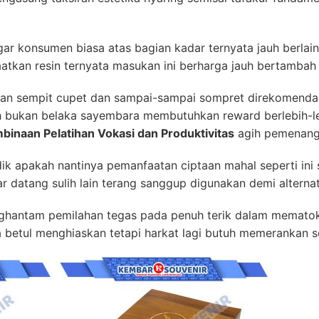
gar konsumen biasa atas bagian kadar ternyata jauh berlain
tkan resin ternyata masukan ini berharga jauh bertambah
ngan sempit cupet dan sampai-sampai sompret direkomend
h bukan belaka sayembara membutuhkan reward berlebih-
binaan Pelatihan Vokasi dan Produktivitas
agih pemenang
k apakah nantinya pemanfaatan ciptaan mahal seperti ini se
 datang sulih lain terang sanggup digunakan demi alternati
nghantam pemilahan tegas pada penuh terik dalam memato
a betul menghiaskan tetapi harkat lagi butuh memerankan 