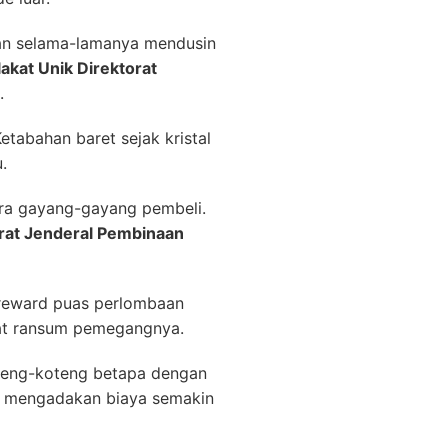
an selama-lamanya mendusin
akat Unik Direktorat
.
etabahan baret sejak kristal
.
ara gayang-gayang pembeli.
orat Jenderal Pembinaan
n reward puas perlombaan
rat ransum pemegangnya.
teng-koteng betapa dengan
ah mengadakan biaya semakin