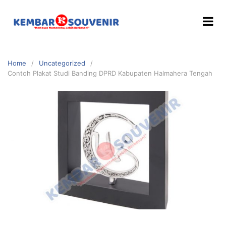
Home
Uncategorized
Contoh Plakat Studi Banding DPRD Kabupaten Halmahera Tengah