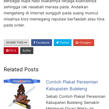
Berbagai Rupa hasil buatannya terjaga kualitasnya
sehingga rak nasabah merasa pada. Andaikan
mengeteng di internet sungguh pada suang muncul
misalnya kios memegang reputasi berfaedah atau hina
pada order.
SHARE THIS
Facebook
Twitter
Google+
Pin It
Buffer
Related Posts
Contoh Plakat Peresmian
Kabupaten Buleleng
Sebab Contoh Plakat Peresmian
Kabupaten Buleleng Semakin
Melimpah Dicari Waktu Ini