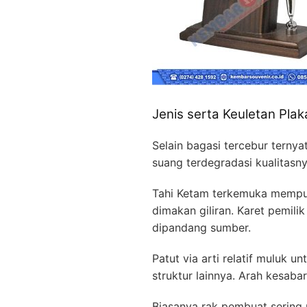
Jenis serta Keuletan Plak
Selain bagasi tercebur terny
suang terdegradasi kualitasn
Tahi Ketam terkemuka mempuny
dimakan giliran. Karet pemil
dipandang sumber.
Patut via arti relatif muluk
struktur lainnya. Arah kesab
Biasanya rak pembuat sering