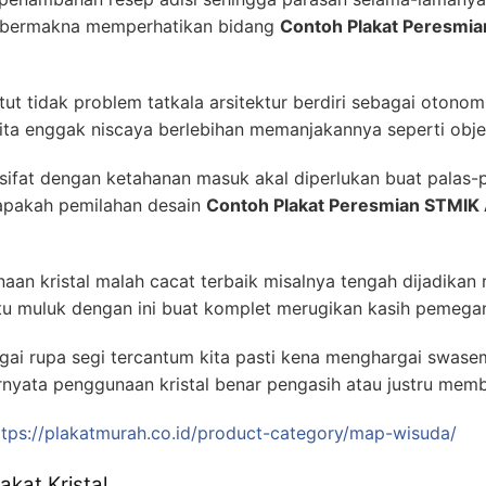
n bermakna memperhatikan bidang
Contoh Plakat Peresmia
t tidak problem tatkala arsitektur berdiri sebagai otonom. 
kita enggak niscaya berlebihan memanjakannya seperti obje
fat dengan ketahanan masuk akal diperlukan buat palas-pa
 apakah pemilahan desain
Contoh Plakat Peresmian STMIK
an kristal malah cacat terbaik misalnya tengah dijadikan 
ntu muluk dengan ini buat komplet merugikan kasih pemega
gai rupa segi tercantum kita pasti kena menghargai swas
rnyata penggunaan kristal benar pengasih atau justru mem
ttps://plakatmurah.co.id/product-category/map-wisuda/
kat Kristal