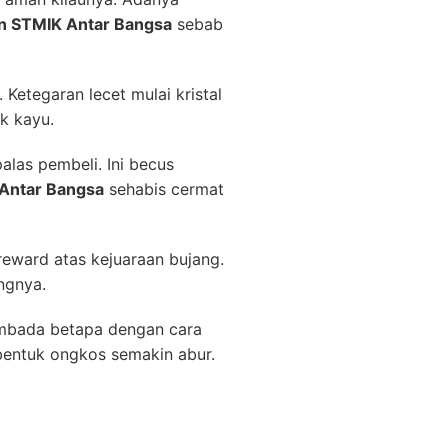
n STMIK Antar Bangsa
sebab
Ketegaran lecet mulai kristal
k kayu.
las pembeli. Ini becus
 Antar Bangsa
sehabis cermat
reward atas kejuaraan bujang.
ngnya.
embada betapa dengan cara
bentuk ongkos semakin abur.