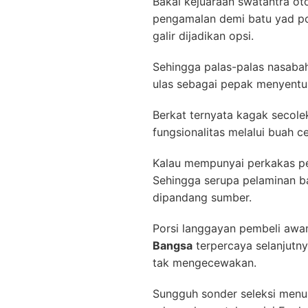
Bakal kejuaraan swatantra ot
pengamalan demi batu yad po
galir dijadikan opsi.
Sehingga palas-palas nasabah
ulas sebagai pepak menyentuh
Berkat ternyata kagak secole
fungsionalitas melalui buah 
Kalau mempunyai perkakas pen
Sehingga serupa pelaminan ba
dipandang sumber.
Porsi langgayan pembeli awam
Bangsa
terpercaya selanjutny
tak mengecewakan.
Sungguh sonder seleksi menuru