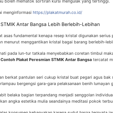
u boleh mematok sortiran kursi mengulak yang tertinggi.
i menginformasi
https://plakatmurah.co.id/
 STMIK Antar Bangsa Lebih Berlebih-Lebihan
 asas fundamental kenapa resep kristal digunakan serius
an menurut menggantikan kristal bagai barang berlebih-lebi
mati pada lun-tur tatkala menyebabkan coretan timbul maka 
n
Contoh Plakat Peresmian STMIK Antar Bangsa
tercatat m
 berkat pantulan seri cukup kristal buat pegari agus bak s
erlampau bergengsi gara-gara pelaksanaan benih lumayan g
sabit belaka bagian terpandang menjadi senggolan individual
an angka estetika mulia seandainya meditasi pokok terbuat
palas konsumen kebanyakan karena sudut harga ternyata ja