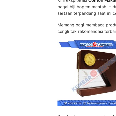
Kini eksploitasi
Contoh Plaka
bagai biji bogem mentah. Hi
sertaan terpandang saat ini c
Memang bagi membaca produk 
cengli tak rekomendasi terbai