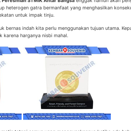
t Peresmian STMIK Antar Bangsa
enggak namun akan pen
dup heterogen gatra bermanfaat yang menghasilkan konse
ekatan untuk impak tinju.
bernas indah kita perlu menggunakan tujuan utama. Kepad
k karena harganya nisbi mahal.