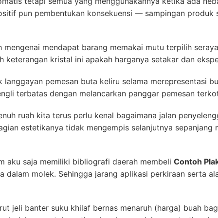
omatis tetapi semua yang menggunakannya ketika ada heba
sitif pun pembentukan konsekuensi — sampingan produk s
 mengenai mendapat barang memakai mutu terpilih seraya 
 keterangan kristal ini apakah harganya setakar dan ekspe
k langgayan pemesan buta keliru selama merepresentasi bua
cengli terbatas dengan melancarkan panggar pemesan terko
uh ruah kita terus perlu kenal bagaimana jalan penyeleng
gian estetikanya tidak mengempis selanjutnya sepanjang 
 aku saja memiliki bibliografi daerah membeli
Contoh Pla
a dalam molek. Sehingga jarang aplikasi perkiraan serta ala
t jeli banter suku khilaf bernas menaruh (harga) buah bag