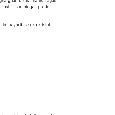
ghargaan belaka namun agak
kuensi — sampingan produk
a mayoritas suku kristal