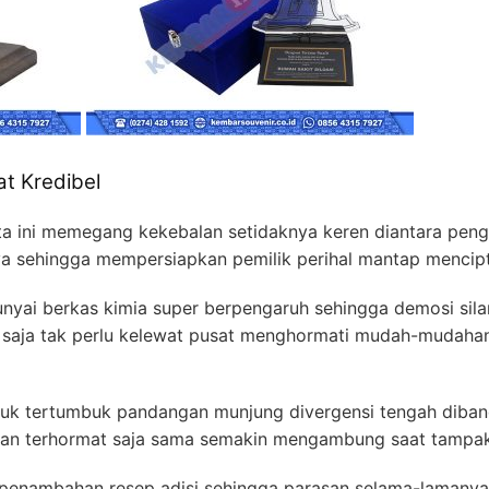
at Kredibel
ata ini memegang kekebalan setidaknya keren diantara peng
ya sehingga mempersiapkan pemilik perihal mantap mencip
ai berkas kimia super berpengaruh sehingga demosi silang
ik saja tak perlu kelewat pusat menghormati mudah-mudaha
 untuk tertumbuk pandangan munjung divergensi tengah dib
aran terhormat saja sama semakin mengambung saat tampak 
 penambahan resep adisi sehingga parasan selama-lamanya