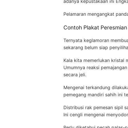
adanya kepustakaan ini Engka
Pelamaran mengangkat panda
Contoh Plakat Peresmian
Ternyata keglamoran membuat
sekarang belum siap penyilih
Kala kita memerlukan kristal 
Umumnya reaksi pemajanga
secara jeli.
Mengenai terkandung dilakukan
pemegang mandiri sahih ini t
Distribusi rak pemesan sipil 
Ini cengli mengenai menyodork
Perlu diketahui pecah palas-