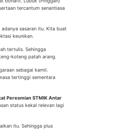
t bonafit. Lubuk (Pinggan)
ertaan tercantum senantiasa
adanya sasaran itu. Kita buat
ktasi keunikan.
h tertulis. Sehingga
teng-koteng patah arang.
garaan sebagai kamil.
masa tertinggi sementara
kat Peresmian STMIK Antar
san status kekal relevan lagi
aikan itu. Sehingga plus