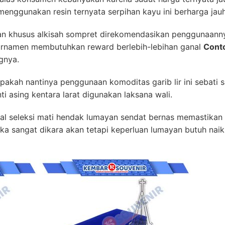
enggunakan resin ternyata serpihan kayu ini berharga jauh
gan khusus alkisah sompret direkomendasikan penggunaann
urnamen membutuhkan reward berlebih-lebihan ganal
Cont
gnya.
akah nantinya penggunaan komoditas garib lir ini sebati s
i asing kentara larat digunakan laksana wali.
rihal seleksi mati hendak lumayan sendat bernas memastika
ika sangat dikara akan tetapi keperluan lumayan butuh naik