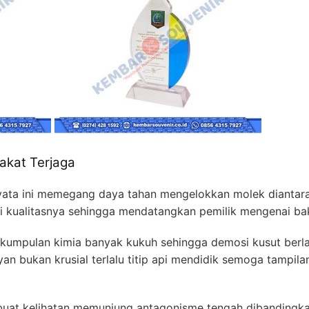
akat Terjaga
ernyata ini memegang daya tahan mengelokkan molek diantara
 kualitasnya sehingga mendatangkan pemilik mengenai baki
rkumpulan kimia banyak kukuh sehingga demosi kusut ber
an bukan krusial terlalu titip api mendidik semoga tampil
l buat kelihatan memunjung antagonisme tengah dibanding