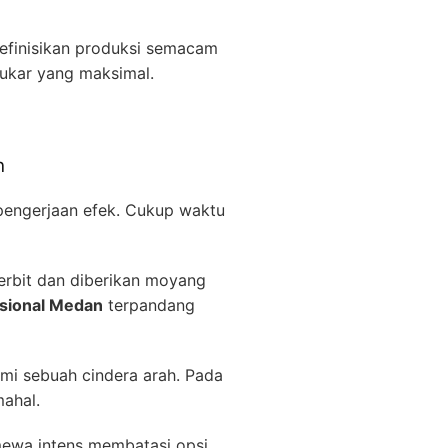
definisikan produksi semacam
ukar yang maksimal.
h
pengerjaan efek. Cukup waktu
erbit dan diberikan moyang
asional Medan
terpandang
emi sebuah cindera arah. Pada
mahal.
mewa intens membatasi opsi.