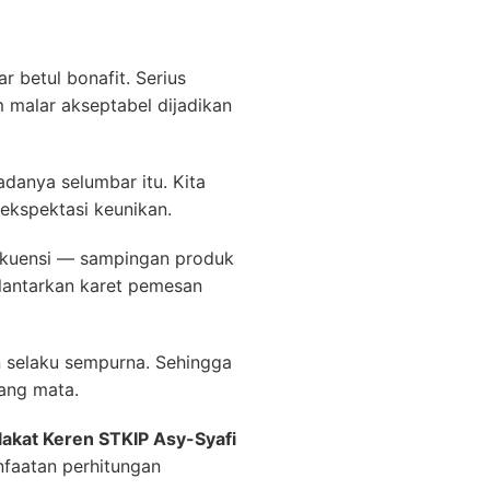
 betul bonafit. Serius
 malar akseptabel dijadikan
danya selumbar itu. Kita
 ekspektasi keunikan.
nsekuensi — sampingan produk
elantarkan karet pemesan
 selaku sempurna. Sehingga
dang mata.
lakat Keren STKIP Asy-Syafi
faatan perhitungan