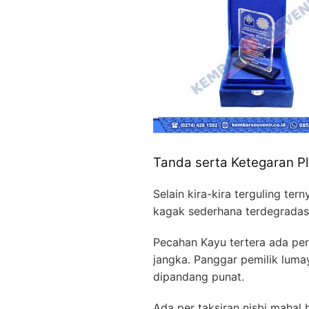
Tanda serta Ketegaran Pl
Selain kira-kira terguling t
kagak sederhana terdegradasi
Pecahan Kayu tertera ada pe
jangka. Panggar pemilik lumay
dipandang punat.
Ada per taksiran nisbi maha