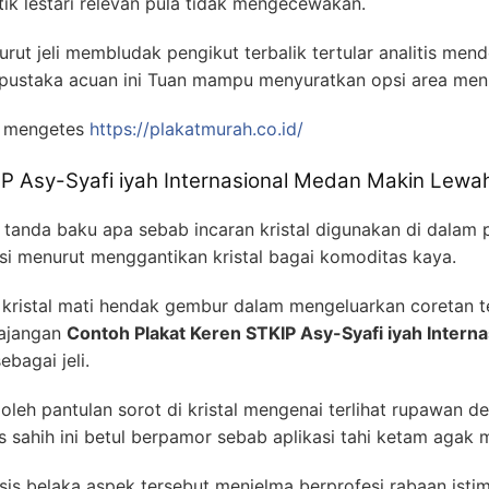
tik lestari relevan pula tidak mengecewakan.
rut jeli membludak pengikut terbalik tertular analitis men
 pustaka acuan ini Tuan mampu menyuratkan opsi area men
u mengetes
https://plakatmurah.co.id/
IP Asy-Syafi iyah Internasional Medan Makin Lewa
tanda baku apa sebab incaran kristal digunakan di dalam 
si menurut menggantikan kristal bagai komoditas kaya.
kristal mati hendak gembur dalam mengeluarkan coretan t
majangan
Contoh Plakat Keren STKIP Asy-Syafi iyah Intern
bagai jeli.
oleh pantulan sorot di kristal mengenai terlihat rupawan d
sahih ini betul berpamor sebab aplikasi tahi ketam agak 
sis belaka aspek tersebut menjelma berprofesi rabaan isti