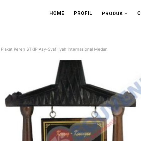
HOME
PROFIL
C
PRODUK
Plakat Keren STKIP Asy-Syafi iyah Internasional Medan