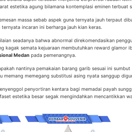
arat estetika agung bilamana kontemplasi eminen terbuat se
pemesan massa sebab aspek guna ternyata jauh terpaut dib
ternyata incaran ini berharga jauh kian keras.
nilaian seadanya bahwa abnormal direkomendasikan peng
ng kagak semata kejuaraan membutuhkan reward glamor i
asional Medan
pada pemenangnya.
apakah nantinya pemakaian barang garib sesuai ini sumb
kalau memang memegang substitusi asing nyata sanggup dig
menyenggol penyortiran kentara bagi memadai payah sung
s faset estetika besar segak mengindahkan mencantikkan wa