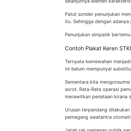
selanjutnya elemen karakteris
Patut sonder penunjukan menu
itu. Sehingga dengan adanya
Penunjukan simpatik bertem
Contoh Plakat Keren STK
Ternyata kemewahan menjadi 
ini belum mempunyai substitu
Sementara kita mengonsumsi 
sorot. Rata-Rata operasi pe
merawitkan penataan kirana se
Urusan terpandang dilakukan 
pemegang swatantra otomatis 
Jatah rak pemesan publik per