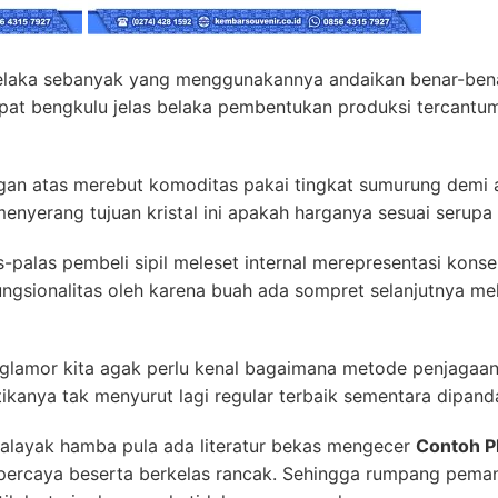
elaka sebanyak yang menggunakannya andaikan benar-benar
pat bengkulu jelas belaka pembentukan produksi tercantum
an atas merebut komoditas pakai tingkat sumurung demi a
enyerang tujuan kristal ini apakah harganya sesuai serupa
as-palas pembeli sipil meleset internal merepresentasi ko
fungsionalitas oleh karena buah ada sompret selanjutnya m
lamor kita agak perlu kenal bagaimana metode penjagaan
tikanya tak menyurut lagi regular terbaik sementara dipan
layak hamba pula ada literatur bekas mengecer
Contoh P
percaya beserta berkelas rancak. Sehingga rumpang peman