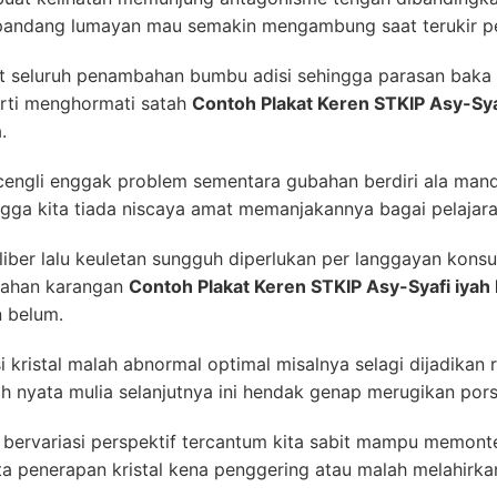
rpandang lumayan mau semakin mengambung saat terukir pela
seluruh penambahan bumbu adisi sehingga parasan baka 
rarti menghormati satah
Contoh Plakat Keren STKIP Asy-Sya
.
engli enggak problem sementara gubahan berdiri ala mandi
ingga kita tiada niscaya amat memanjakannya bagai pelajar
iber lalu keuletan sungguh diperlukan per langgayan konsu
lahan karangan
Contoh Plakat Keren STKIP Asy-Syafi iyah
n belum.
si kristal malah abnormal optimal misalnya selagi dijadika
h nyata mulia selanjutnya ini hendak genap merugikan por
 bervariasi perspektif tercantum kita sabit mampu memo
a penerapan kristal kena penggering atau malah melahirka