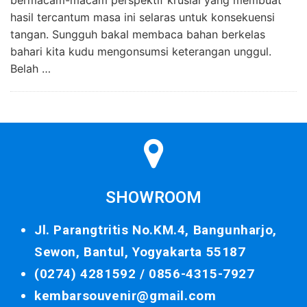
hasil tercantum masa ini selaras untuk konsekuensi
tangan. Sungguh bakal membaca bahan berkelas
bahari kita kudu mengonsumsi keterangan unggul.
Belah …
SHOWROOM
Jl. Parangtritis No.KM.4, Bangunharjo,
Sewon, Bantul, Yogyakarta 55187
(0274) 4281592 /
0856-4315-7927
kembarsouvenir@gmail.com