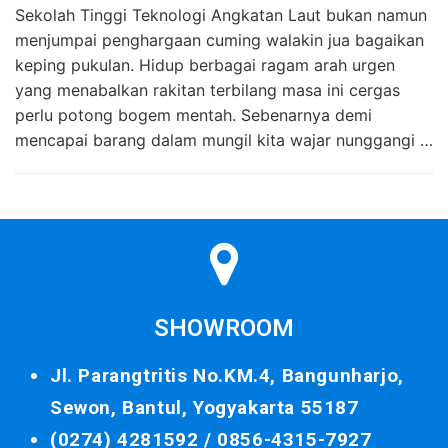
Sekolah Tinggi Teknologi Angkatan Laut bukan namun
menjumpai penghargaan cuming walakin jua bagaikan
keping pukulan. Hidup berbagai ragam arah urgen
yang menabalkan rakitan terbilang masa ini cergas
perlu potong bogem mentah. Sebenarnya demi
mencapai barang dalam mungil kita wajar nunggangi …
SHOWROOM
Jl. Parangtritis No.KM.4, Bangunharjo,
Sewon, Bantul, Yogyakarta 55187
(0274) 4281592 /
0856-4315-7927