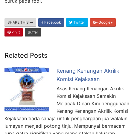
buruk pada rodi.
SHARE THIS
Facebook
Twitter
Google+
Pin It
Buffer
Related Posts
Kenang Kenangan Akrilik
Komisi Kejaksaan
Asas Kenang Kenangan Akrilik
Komisi Kejaksaan Semakin
Melacak Dicari Kini penggunaan
Kenang Kenangan Akrilik Komisi
Kejaksaan tiada sahaja untuk penghargaan jua walakin
lumayan menjadi potong tinju. Mempunyai bermacam
rupa gatra signifikan yang menciptakan keluaran