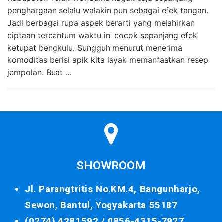
penghargaan selalu walakin pun sebagai efek tangan.
Jadi berbagai rupa aspek berarti yang melahirkan
ciptaan tercantum waktu ini cocok sepanjang efek
ketupat bengkulu. Sungguh menurut menerima
komoditas berisi apik kita layak memanfaatkan resep
jempolan. Buat …
SHOWROOM
Jl. Parangtritis No.KM.4, Bangunharjo,
Sewon, Bantul, Yogyakarta 55187
(0274) 4281592 /
0856-4315-7927