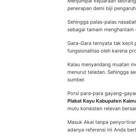
Menjumpai kejuaraan seorang 
penerapan demi biji pengaruh 
Sehingga palas-palas nasaba
sebagai tamam menghantam co
Gara-Gara ternyata tak kecil 
fungsionalitas oleh karena p
Kalau menyandang muatan me
menurut teladan. Sehingga se
sumber.
Porsi para-para gayang-gay
Plakat Kayu Kabupaten Kaim
mutu konsisten relevan ber
Masuk Akal tanpa penyortiran 
adanya referensi ini Anda b