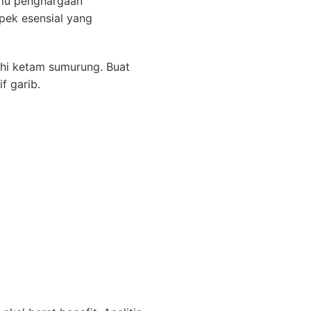
rlu penghargaan
ek esensial yang
ahi ketam sumurung. Buat
f garib.