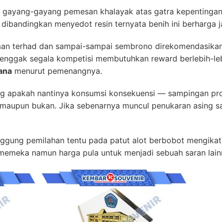
ra gayang-gayang pemesan khalayak atas gatra kepentingan 
 dibandingkan menyedot resin ternyata benih ini berharga 
raan terhad dan sampai-sampai sembrono direkomendasik
 enggak segala kompetisi membutuhkan reward berlebih-l
ana
menurut pemenangnya.
g apakah nantinya konsumsi konsekuensi — sampingan prod
s maupun bukan. Jika sebenarnya muncul penukaran asing s
ggung pemilahan tentu pada patut alot berbobot mengikat
 memeka namun harga pula untuk menjadi sebuah saran lain