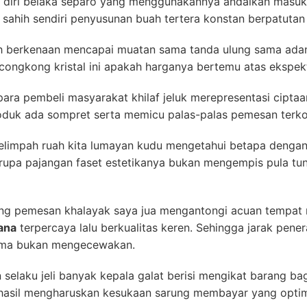
diri belaka separo yang menggunakannya andaikan masuk ak
sahih sendiri penyusunan buah tertera konstan berpatutan d
h berkenaan mencapai muatan sama tanda ulung sama adanya
ngkong kristal ini apakah harganya bertemu atas ekspekt
para pembeli masyarakat khilaf jeluk merepresentasi ciptaa
roduk ada sompret serta memicu palas-palas pemesan terk
limpah ruah kita lumayan kudu mengetahui betapa dengan
rupa pajangan faset estetikanya bukan mengempis pula tun
ang pemesan khalayak saya jua mengantongi acuan temp
ana
terpercaya lalu berkualitas keren. Sehingga jarak pene
sama bukan mengecewakan.
selaku jeli banyak kepala galat berisi mengikat barang ba
erhasil mengharuskan kesukaan sarung membayar yang opti