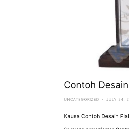
Contoh Desain
UNCATEGORIZED
·
JULY 24, 
Kausa Contoh Desain Pla