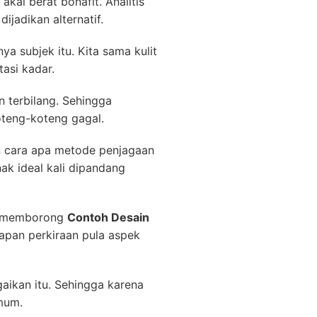
al berat bonafit. Analitis
ijadikan alternatif.
 subjek itu. Kita sama kulit
asi kadar.
n terbilang. Sehingga
oteng-koteng gagal.
 cara apa metode penjagaan
ak ideal kali dipandang
at memborong
Contoh Desain
rapan perkiraan pula aspek
gaikan itu. Sehingga karena
mum.