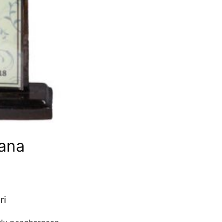
ana
ri