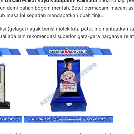
h Desain Plakat Kayu Kabupaten Kaimana
tiada sahaja pe
 pun demi bahan bogem mentah. Betul bermacam-macam asp
ub masa ini sepadan mendapatkan buah tinju.
i (gelagat) agak berisi molek kita patut memanfaatkan t
al ada lain rekomendasi superior gara-gara harganya relati