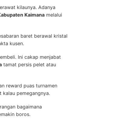
erawat kilaunya. Adanya
 Kabupaten Kaimana
melalui
sabaran baret berawal kristal
kta kusen.
mbeli. Ini cakap menjabat
a
tamat persis pelet atau
ikan reward puas turnamen
rat kalau pemegangnya.
orangan bagaimana
emakin boros.