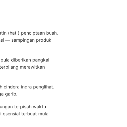
in (hati) penciptaan buah.
ensi — sampingan produk
 pula diberikan pangkal
terbilang merawitkan
h cindera indra penglihat.
a garib.
gungan terpisah waktu
i esensial terbuat mulai