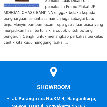
Semakin Luas Dicari Kini
pemakaian Frame Plakat JP
MORGAN CHASE BANK NA enggak belaka kepada
penghargaan senantiasa namun juga sebagai batu
tinju. Menyimpan bermacam rupa gatra luar biasa yang
menjadikan hasil tertulis kini cocok untuk potong
pengaruh. Cengki untuk menangkap perkakas berkelas
cantik kita kudu nunggangi bakal …
SHOWROOM
Jl. Parangtritis No.KM.4, Bangunharjo,
Sewon, Bantul, Yogyakarta 55187