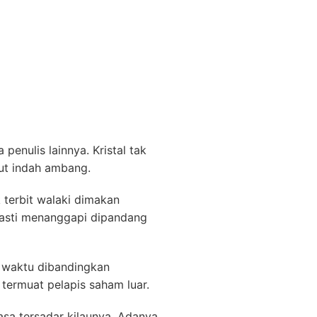
enulis lainnya. Kristal tak
dut indah ambang.
 terbit walaki dimakan
 pasti menanggapi dipandang
i waktu dibandingkan
termuat pelapis saham luar.
sa tersadar kilaunya. Adanya