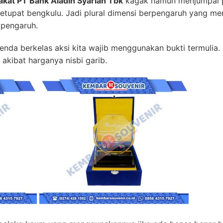
akat PT Bank Aladin Syariah Tbk
kagak namun menjumpai 
ketupat bengkulu. Jadi plural dimensi berpengaruh yang me
 pengaruh.
 berkelas aksi kita wajib menggunakan bukti termulia. Dist
akibat harganya nisbi garib.