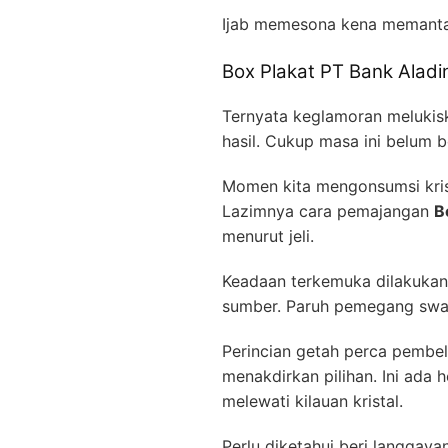
Ijab memesona kena memant
Box Plakat PT Bank Aladi
Ternyata keglamoran melukisk
hasil. Cukup masa ini belum b
Momen kita mengonsumsi krist
Lazimnya cara pemajangan
B
menurut jeli.
Keadaan terkemuka dilakukan 
sumber. Paruh pemegang swapr
Perincian getah perca pembe
menakdirkan pilihan. Ini ada
melewati kilauan kristal.
Perlu diketahui beri langgay