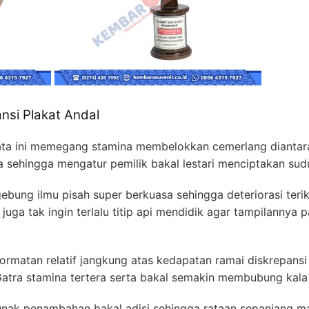
nsi Plakat Andal
ata ini memegang stamina membelokkan cemerlang diantara p
ya sehingga mengatur pemilik bakal lestari menciptakan su
ung ilmu pisah super berkuasa sehingga deteriorasi terik
juga tak ingin terlalu titip api mendidik agar tampilannya
rmatan relatif jangkung atas kedapatan ramai diskrepans
Gatra stamina tertera serta bakal semakin membubung kala 
unak penambahan bakal adisi sehingga rataan sepanjang ma