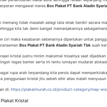
ja berperan mengawal meres
Box Plakat PT Bank Aladin Syari
 memang tidak masalah selagi tata letak berdiri secara man
 sehingga kita tak demi banget memanjakannya sebagaiman
 ciri maka kesabaran sebenarnya diperlukan untuk panggar
 aransemen
Box Plakat PT Bank Aladin Syariah Tbk
suah ken
aan kristal justru minim maksimal misalnya saat dijadikan
ingsir tegas banter serta ini tentu lumayan mudarat aloka
agai rupa arah terpandang kita persis dapat memperkirak
a penggunaan kristal jitu sebeh sihir alias malah menyusun
an di:
https://plakatmurah.co.id/product-category/map-wis
akat Kristal