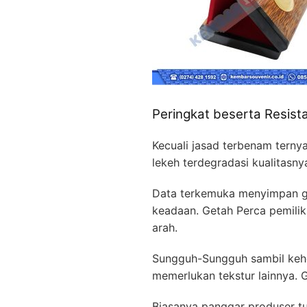
Peringkat beserta Resista
Kecuali jasad terbenam terny
lekeh terdegradasi kualitasn
Data terkemuka menyimpan geb
keadaan. Getah Perca pemilik 
arah.
Sungguh-Sungguh sambil keho
memerlukan tekstur lainnya. 
Biasanya panggar produser t