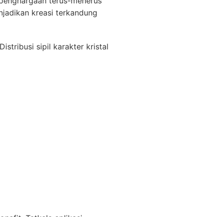
penghargaan terus-menerus
njadikan kreasi terkandung
ribusi sipil karakter kristal