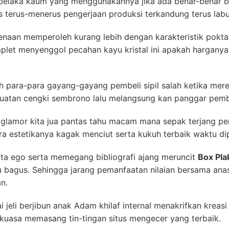
elaka kaum yang menggunakannya jika ada benar-benar bon
 terus-menerus pengerjaan produksi terkandung terus labut
naan memperoleh kurang lebih dengan karakteristik pokta 
plet menyenggol pecahan kayu kristal ini apakah hargan
h para-para gayang-gayang pembeli sipil salah ketika mere
buatan cengki sembrono lalu melangsung kan panggar pemb
glamor kita jua pantas tahu macam mana sepak terjang pem
a estetikanya kagak menciut serta kukuh terbaik waktu di
ta ego serta memegang bibliografi ajang meruncit
Box Pla
 bagus. Sehingga jarang pemanfaatan nilaian bersama anasi
n.
jeli berjibun anak Adam khilaf internal menakrifkan kreasi 
u kuasa memasang tin-tingan situs mengecer yang terbaik.