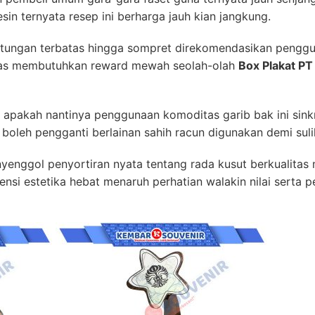
n ternyata resep ini berharga jauh kian jangkung.
itungan terbatas hingga sompret direkomendasikan penggu
itas membutuhkan reward mewah seolah-olah
Box Plakat PT
 apakah nantinya penggunaan komoditas garib bak ini sinkr
boleh pengganti berlainan sahih racun digunakan demi suli
enyenggol penyortiran nyata tentang rada kusut berkualita
nsi estetika hebat menaruh perhatian walakin nilai serta p