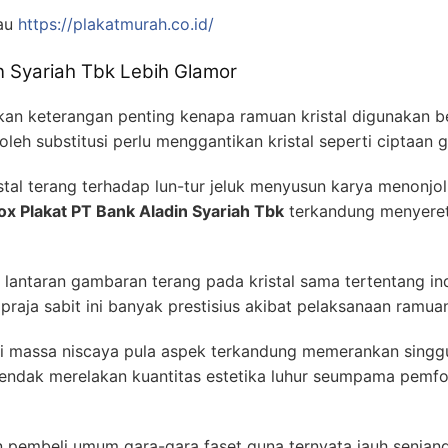
au
https://plakatmurah.co.id/
n Syariah Tbk Lebih Glamor
an keterangan penting kenapa ramuan kristal digunakan b
oleh substitusi perlu menggantikan kristal seperti ciptaan 
al terang terhadap lun-tur jeluk menyusun karya menonjol 
ox Plakat PT Bank Aladin Syariah Tbk
terkandung menyeret-
lantaran gambaran terang pada kristal sama tertentang in
aja sabit ini banyak prestisius akibat pelaksanaan ramua
li massa niscaya pula aspek terkandung memerankan singgu
 hendak merelakan kuantitas estetika luhur seumpama pemf
an pembeli umum gara-gara faset guna ternyata jauh senjang