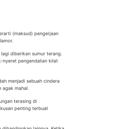
erarti (maksud) pengerjaan
glamor.
lagi diberikan sumur terang.
nyeret pengendalian kilat
dah menjadi sebuah cindera
n agak mahal.
ngan terasing di
okusan penting terbuat
 dibandingkan lainnya. Ketika